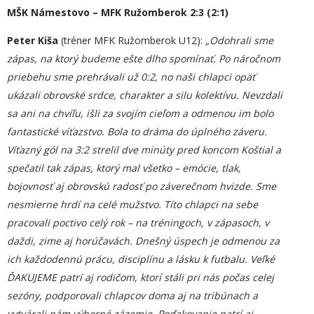
MŠK Námestovo – MFK Ružomberok 2:3 (2:1)
Peter Kiša
(tréner MFK Ružomberok U12):
„
Odohrali sme
zápas, na ktorý budeme ešte dlho spomínať. Po náročnom
priebehu sme prehrávali už 0:2, no naši chlapci opäť
ukázali obrovské srdce, charakter a silu kolektívu. Nevzdali
sa ani na chvíľu, išli za svojím cieľom a odmenou im bolo
fantastické víťazstvo. Bola to dráma do úplného záveru.
Víťazný gól na 3:2 strelil dve minúty pred koncom Koštial a
spečatil tak zápas, ktorý mal všetko – emócie, tlak,
bojovnosť aj obrovskú radosť po záverečnom hvizde. Sme
nesmierne hrdí na celé mužstvo. Títo chlapci na sebe
pracovali poctivo celý rok – na tréningoch, v zápasoch, v
daždi, zime aj horúčavách. Dnešný úspech je odmenou za
ich každodennú prácu, disciplínu a lásku k futbalu. Veľké
ĎAKUJEME patrí aj rodičom, ktorí stáli pri nás počas celej
sezóny, podporovali chlapcov doma aj na tribúnach a
vytvárali nám výborné zázemie. Poďakovanie patrí aj