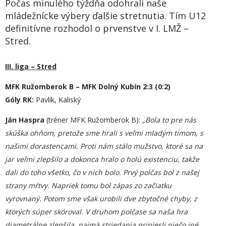
Počas minulého týždňa odohrali naše
mládežnícke výbery ďalšie stretnutia. Tím U12
definitívne rozhodol o prvenstve v I. LMŽ –
Stred.
III. liga – Stred
MFK Ružomberok B – MFK
Dolný Kubín
2
:
3
(
0
:
2
)
Góly RK:
Pavlík, Kaliský
Ján Haspra
(tréner MFK Ružomberok B):
„
Bola to pre nás
skúška ohňom, pretože sme hrali s veľmi mladým tímom, s
našimi dorastencami. Proti nám stálo mužstvo, ktoré sa na
jar veľmi zlepšilo a dokonca hralo o holú existenciu, takže
dali do toho všetko, čo v nich bolo. Prvý polčas bol z našej
strany mŕtvy. Napriek tomu bol zápas zo začiatku
vyrovnaný. Potom sme však urobili dve zbytočné chyby, z
ktorých súper skóroval. V druhom polčase sa naša hra
diametrálne zlepšila, najmä striedania priniesli niečo iné.