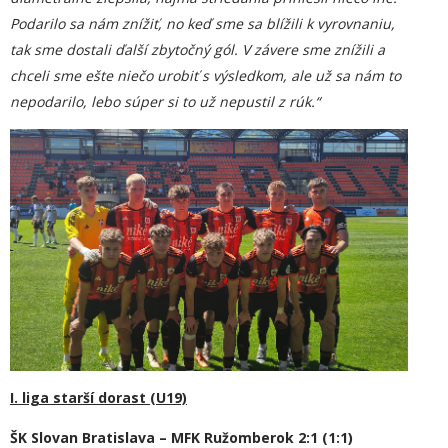
Podarilo sa nám znížiť, no keď sme sa blížili k vyrovnaniu,
tak sme dostali ďalší zbytočný gól. V závere sme znížili a
chceli sme ešte niečo urobiť s výsledkom, ale už sa nám to
nepodarilo, lebo súper si to už nepustil z rúk.“
I. liga starší dorast (U19)
ŠK Slovan Bratislava – MFK Ružomberok 2:1 (1:1)