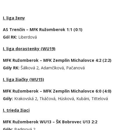
I. liga ženy
AS Trenčín – MFK Ružomberok 1:1 (0:1)
Gól RK:
Liberdová
I. liga dorastenky (WU19)
MFK Ružomberok – MFK Zemplín Michalovce 4:2 (2:2)
Góly RK:
Šálková 2, Adamčíková, Pačanová
I. liga žiačky (WU15)
MFK Ružomberok – MFK Zemplín Michalovce 6:0 (4:0)
Góly:
Krakovská 2, Tkáčová, Húsková, Kubáni, Tittelová
I. trieda žiaci
MFK Ružomberok WU13 – ŠK Bobrovec U13 2:2
Góly:
Badinová 2