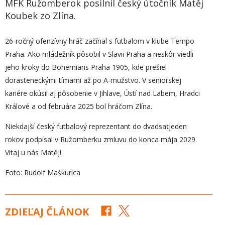
MFK Ružomberok posilnil český útočník Matěj
Koubek zo Zlína.
26-ročný ofenzívny hráč začínal s futbalom v klube Tempo
Praha. Ako mládežník pôsobil v Slavii Praha a neskôr viedli
jeho kroky do Bohemians Praha 1905, kde prešiel
dorasteneckými tímami až po A-mužstvo. V seniorskej
kariére okúsil aj pôsobenie v Jihlave, Ústí nad Labem, Hradci
Králové a od februára 2025 bol hráčom Zlína.
Niekdajší český futbalový reprezentant do dvadsaťjeden
rokov podpísal v Ružomberku zmluvu do konca mája 2029.
Vitaj u nás Matěj!
Foto: Rudolf Maškurica
ZDIEĽAJ ČLÁNOK