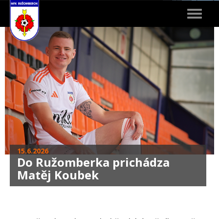
Toggle
navigat
15.6.2026
Do Ružomberka prichádza
Matěj Koubek