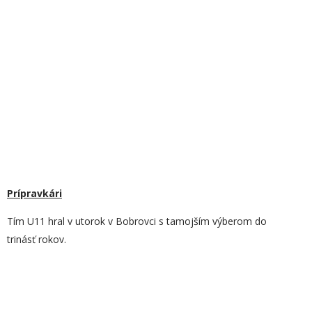
Prípravkári
Tím U11 hral v utorok v Bobrovci s tamojším výberom do
trinásť rokov.