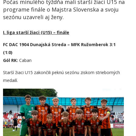
Počas minulého týždňa mali starší žiaci U15 na
programe finále o Majstra Slovenska a svoju
sezónu uzavreli aj ženy.
I. liga starší žiaci (U15) – finále
FC DAC 1904 Dunajská Streda – MFK Ružomberok 3:1
(1:0)
Gól RK:
Caban
Starší žiaci U15 zakončili peknú sezónu ziskom strieborných
medailí.