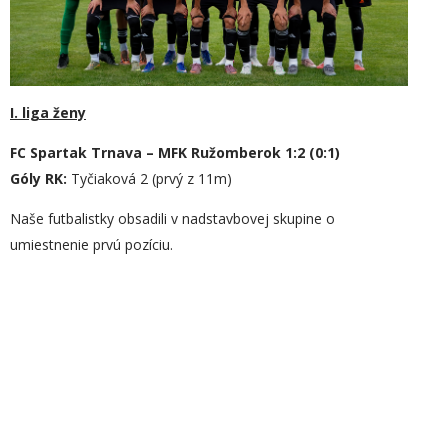
I. liga ženy
FC Spartak Trnava – MFK Ružomberok 1:2 (0:1)
Góly RK:
Tyčiaková 2 (prvý z 11m)
Naše futbalistky obsadili v nadstavbovej skupine o
umiestnenie prvú pozíciu.