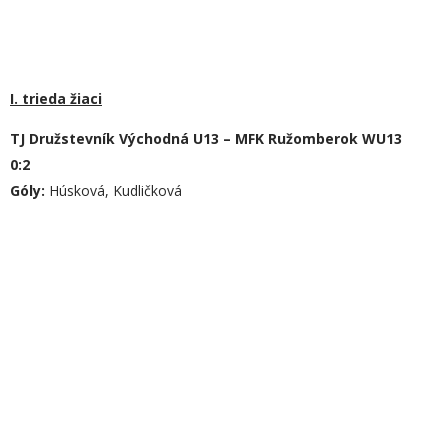
I. trieda žiaci
TJ Družstevník Východná U13 – MFK Ružomberok WU13
0:2
Góly:
Húsková, Kudličková