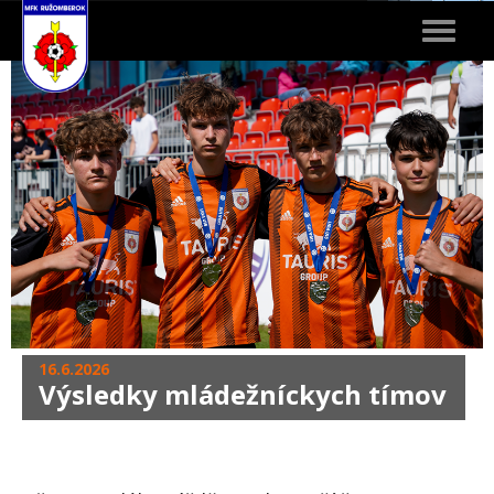
Toggle
navigat
16.6.2026
Výsledky mládežníckych tímov