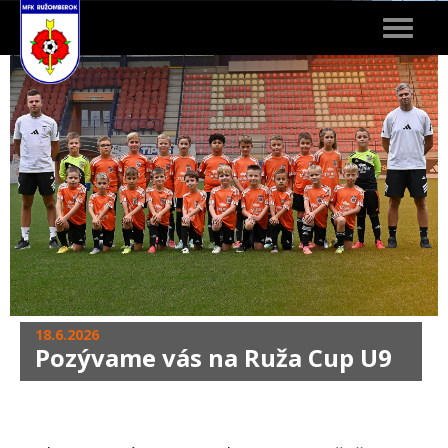
Toggle
navigat
18.6.2026
Pozývame vás na Ruža Cup U9