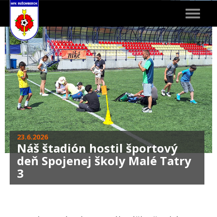
Toggle
navigat
23.6.2026
Náš štadión hostil športový
deň Spojenej školy Malé Tatry
3