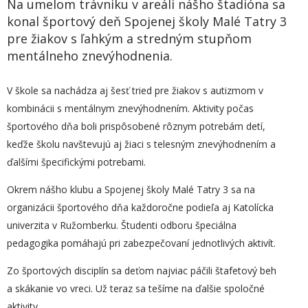
Na umelom trávniku v areáli nášho štadióna sa
konal športový deň Spojenej školy Malé Tatry 3
pre žiakov s ľahkým a stredným stupňom
mentálneho znevýhodnenia.
V škole sa nachádza aj šesť tried pre žiakov s autizmom v
kombinácii s mentálnym znevýhodnením. Aktivity počas
športového dňa boli prispôsobené rôznym potrebám detí,
keďže školu navštevujú aj žiaci s telesným znevýhodnením a
ďalšími špecifickými potrebami.
Okrem nášho klubu a Spojenej školy Malé Tatry 3 sa na
organizácii športového dňa každoročne podieľa aj Katolícka
univerzita v Ružomberku. Študenti odboru špeciálna
pedagogika pomáhajú pri zabezpečovaní jednotlivých aktivít.
Zo športových disciplín sa deťom najviac páčili štafetový beh
a skákanie vo vreci. Už teraz sa tešíme na ďalšie spoločné
aktivity.