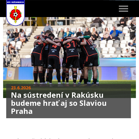
Toggle
navigat
23.6.2026
Na sústredení v Rakúsku
budeme hrať aj so Slaviou
Praha