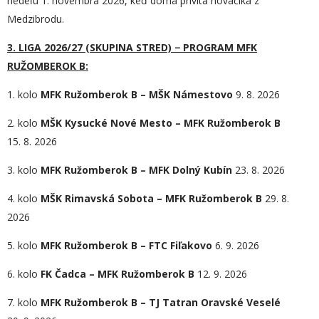
nedeľu 1. novembra 2026, keď doma privíta nováčika z
Medzibrodu.
3. LIGA 2026/27 (SKUPINA STRED) − PROGRAM MFK
RUŽOMBEROK B:
1. kolo
MFK Ružomberok B – MŠK Námestovo
9. 8. 2026
2. kolo
MŠK Kysucké Nové Mesto – MFK Ružomberok B
15. 8. 2026
3. kolo
MFK Ružomberok B – MFK Dolný Kubín
23. 8. 2026
4. kolo
MŠK Rimavská Sobota – MFK Ružomberok B
29. 8.
2026
5. kolo
MFK Ružomberok B – FTC Fiľakovo
6. 9. 2026
6. kolo
FK Čadca – MFK Ružomberok B
12. 9. 2026
7. kolo
MFK Ružomberok B – TJ Tatran Oravské Veselé