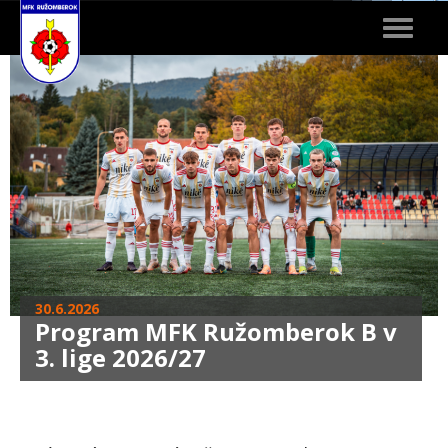
Toggle
navigat
30.6.2026
Program MFK Ružomberok B v
3. lige 2026/27