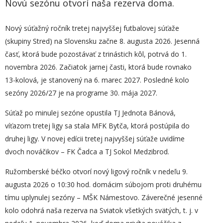
Novú sezónu otvorí naša rezerva doma.
Nový súťažný ročník tretej najvyššej futbalovej súťaže
(skupiny Stred) na Slovensku začne 8. augusta 2026. Jesenná
časť, ktorá bude pozostávať z trinástich kôl, potrvá do 1.
novembra 2026. Začiatok jarnej časti, ktorá bude rovnako
13-kolová, je stanovený na 6. marec 2027. Posledné kolo
sezóny 2026/27 je na programe 30. mája 2027.
Súťaž po minulej sezóne opustila TJ Jednota Bánová,
víťazom tretej ligy sa stala MFK Bytča, ktorá postúpila do
druhej ligy. V novej edícii tretej najvyššej súťaže uvidíme
dvoch nováčikov – FK Čadca a TJ Sokol Medzibrod.
Ružomberské béčko otvorí nový ligový ročník v nedeľu 9.
augusta 2026 o 10:30 hod. domácim súbojom proti druhému
tímu uplynulej sezóny – MŠK Námestovo. Záverečné jesenné
kolo odohrá naša rezerva na Sviatok všetkých svätých, t. j. v