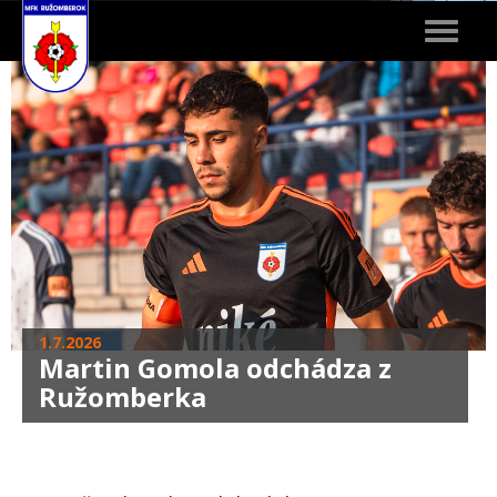
Toggle
navigat
1.7.2026
Martin Gomola odchádza z
Ružomberka