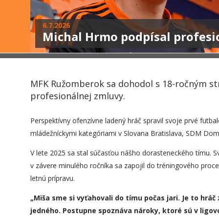
6.7.2026
Michal Hrmo podpísal profes
MFK Ružomberok sa dohodol s 18-ročným s
profesionálnej zmluvy.
Perspektívny ofenzívne ladený hráč spravil svoje prvé futba
mládežníckymi kategóriami v Slovana Bratislava, SDM Domi
V lete 2025 sa stal súčasťou nášho dorasteneckého tímu. 
v závere minulého ročníka sa zapojil do tréningového proc
letnú prípravu.
„
Miša sme si vyťahovali do tímu počas jari. Je to hrá
jedného. Postupne spoznáva nároky, ktoré sú v ligo