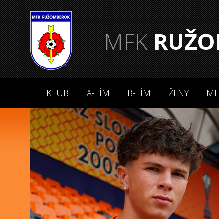
MFK
RUŽO
KLUB
A-TÍM
B-TÍM
ŽENY
ML