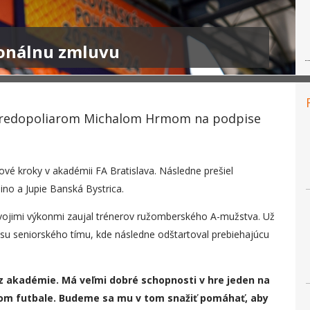
ionálnu zmluvu
tredopoliarom Michalom Hrmom na podpise
lové kroky v akadémii FA Bratislava. Následne prešiel
no a Jupie Banská Bystrica.
Svojimi výkonmi zaujal trénerov ružomberského A-mužstva. Už
esu seniorského tímu, kde následne odštartoval prebiehajúcu
č z akadémie. Má veľmi dobré schopnosti v hre jeden na
vom futbale. Budeme sa mu v tom snažiť pomáhať, aby