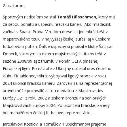
Gibraltarom.
Športovým riaditeľom sa stal
Tomáš Hübschman
, ktorý má
za sebou bohatú a úspešnú hráčsku kariéru. Ako mládežník
začínal v Sparte Praha. V rudom drese sa jedenkrát tešil z
majstrovského titulu v najvyššej českej súťaži aj v Českom
futbalovom pohári. Ďalšie úspechy si pripísal v klube Šachtar
Doneck, s ktorým sa okrem majstrovských titulov tešil v
sezóne 2008/09 aj z triumfu v Pohári UEFA (dnešnej
Európskej lige). Po návrate z Ukrajiny obliekal dres českého
klubu FK Jablonec, trikrát vybojoval ligový bronz a v roku
2024 ukončil hráčsku kariéru. Zároveň sa na reprezentačnej
úrovni môže pochváliť zlatou medailou z Majstrovstiev
Európy U21 z roku 2002 a ziskom bronzu na seniorských
Majstrovstvách Európy 2004. Po ukončení hráčskej kariéry
bol manažérom českej futbalovej reprezentácie.
Jaroslavovi Köstlovi a Tomášovi Hübschmanovi prajeme