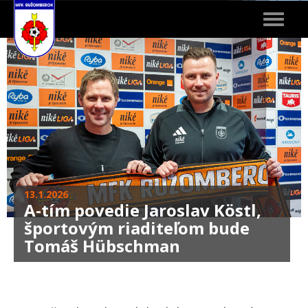
Toggle
navigat
13.1.2026
A-tím povedie Jaroslav Köstl,
športovým riaditeľom bude
Tomáš Hübschman