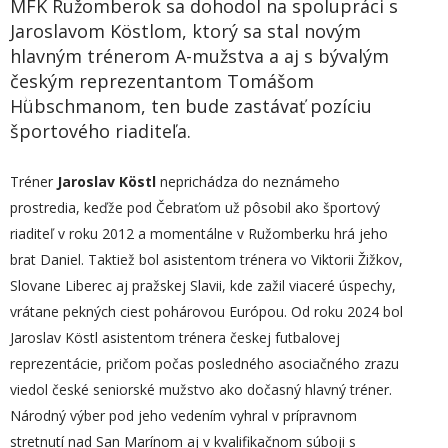
MFK Ružomberok sa dohodol na spolupráci s
Jaroslavom Köstlom, ktorý sa stal novým
hlavným trénerom A-mužstva a aj s bývalým
českým reprezentantom Tomášom
Hؗübschmanom, ten bude zastávať pozíciu
športového riaditeľa.
Tréner
Jaroslav Köstl
neprichádza do neznámeho
prostredia, keďže pod Čebraťom už pôsobil ako športový
riaditeľ v roku 2012 a momentálne v Ružomberku hrá jeho
brat Daniel. Taktiež bol asistentom trénera vo Viktorii Žižkov,
Slovane Liberec aj pražskej Slavii, kde zažil viaceré úspechy,
vrátane pekných ciest pohárovou Európou. Od roku 2024 bol
Jaroslav Köstl asistentom trénera českej futbalovej
reprezentácie, pričom počas posledného asociačného zrazu
viedol české seniorské mužstvo ako dočasný hlavný tréner.
Národný výber pod jeho vedením vyhral v prípravnom
stretnutí nad San Marínom aj v kvalifikačnom súboji s