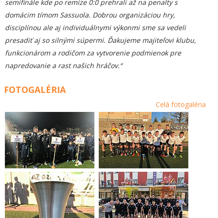
semifinále kde po remíze 0:0 prehrali až na penalty s
domácim tímom Sassuola. Dobrou organizáciou hry,
disciplínou ale aj individuálnymi výkonmi sme sa vedeli
presadiť aj
s
o silnými súpermi. Ďakujeme majiteľovi klubu,
funkcionárom a rodičom za vytvorenie podmienok pre
napredovanie a rast našich hráčov.“
FOTOGALÉRIA
Celá fotogaléria