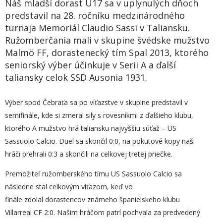
Náš mladší dorast U17 sa v uplynulých dňoch
predstavil na 28. ročníku medzinárodného
turnaja Memoriál Claudio Sassi v Taliansku.
Ružomberčania mali v skupine švédske mužstvo
Malmö FF, dorastenecký tím Spal 2013, ktorého
seniorský výber účinkuje v Serii A a ďalší
taliansky celok SSD Ausonia 1931.
Výber spod Čebraťa sa po víťazstve v skupine predstavil v
semifinále, kde si zmeral sily s rovesníkmi z ďalšieho klubu,
ktorého A mužstvo hrá taliansku najvyššiu súťaž – US
Sassuolo Calcio. Duel sa skončil 0:0, na pokutové kopy naši
hráči prehrali 0:3 a skončili na celkovej tretej priečke.
Premožiteľ ružomberského tímu US Sassuolo Calcio sa
následne stal celkovým víťazom, keď vo
finále zdolal dorastencov známeho španielskeho klubu
Villarreal CF 2:0. Našim hráčom patrí pochvala za predvedený