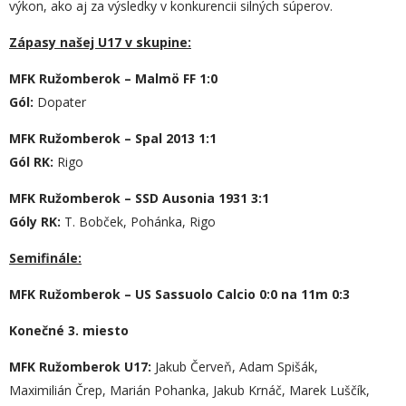
výkon, ako aj za výsledky v konkurencii silných súperov.
Zápasy našej U17 v skupine:
MFK Ružomberok – Malmö FF 1:0
Gól:
Dopater
MFK Ružomberok – Spal 2013 1:1
Gól RK:
Rigo
MFK Ružomberok –
SSD Ausonia 1931
3:1
Góly RK:
T. Bobček, Pohánka, Rigo
Semifinále:
MFK Ružomberok – US Sassuolo Calcio 0:0 na 11m 0:3
Konečné 3. miesto
MFK Ružomberok U17:
Jakub Červeň, Adam Spišák,
Maximilián Črep, Marián Pohanka, Jakub Krnáč, Marek Luščík,