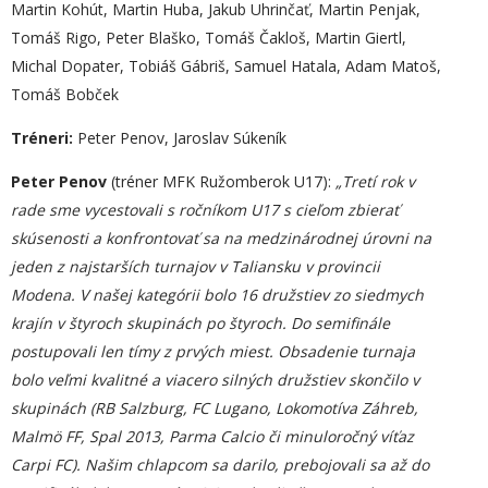
Martin Kohút, Martin Huba, Jakub Uhrinčať, Martin Penjak,
Tomáš Rigo, Peter Blaško, Tomáš Čakloš, Martin Giertl,
Michal Dopater, Tobiáš Gábriš, Samuel Hatala, Adam Matoš,
Tomáš Bobček
Tréneri:
Peter Penov, Jaroslav Súkeník
Peter Penov
(tréner MFK Ružomberok U17):
„
T
retí rok v
rade sme vycestovali s ročníkom U17 s cieľom zbierať
skúsenosti a konfrontovať sa na medzinárodnej úrovni na
jeden z najstarších turnajov v Taliansku v provincii
Modena. V našej kategórii bolo 16 družstiev zo siedmych
krajín v štyroch skupinách po štyroch. Do semifinále
postupovali len tímy z prvých miest. Obsadenie turnaja
bolo veľmi kvalitné a viacero silných družstiev skončilo v
skupinách (RB Salzburg, FC Lugano, Lokomotíva Záhreb,
Malmö FF, Spal 2013, Parma Calcio či minuloročný víťaz
Carpi FC). Našim chlapcom sa darilo, prebojovali sa až do