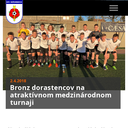
Toggle
navigat
2.4.2018
Bronz dorastencov na
atraktívnom medzinárodnom
turnaji