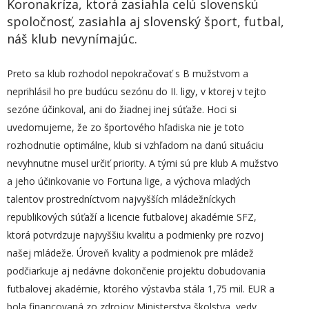
Koronakríza, ktorá zasiahla celú slovenskú
spoločnosť, zasiahla aj slovenský šport, futbal,
náš klub nevynímajúc.
Preto sa klub rozhodol nepokračovať s B mužstvom a
neprihlásil ho pre budúcu sezónu do II. ligy, v ktorej v tejto
sezóne účinkoval, ani do žiadnej inej súťaže. Hoci si
uvedomujeme, že zo športového hľadiska nie je toto
rozhodnutie optimálne, klub si vzhľadom na danú situáciu
nevyhnutne musel určiť priority. A tými sú pre klub A mužstvo
a jeho účinkovanie vo Fortuna lige, a výchova mladých
talentov prostredníctvom najvyšších mládežníckych
republikových súťaží a licencie futbalovej akadémie SFZ,
ktorá potvrdzuje najvyššiu kvalitu a podmienky pre rozvoj
našej mládeže. Úroveň kvality a podmienok pre mládež
podčiarkuje aj nedávne dokončenie projektu dobudovania
futbalovej akadémie, ktorého výstavba stála 1,75 mil. EUR a
bola financovaná zo zdrojov Ministerstva školstva, vedy,