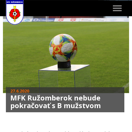
Toggle
navigat
27.6.2020
MFK Ružomberok nebude
pokračovať s B mužstvom