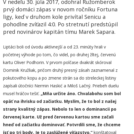
V nedeľu 30. júla 2017, odohral Ružomberok
prvý domáci zápas v novom ročníku Fortuna
ligy, keď v druhom kole privítal Senicu a
pohodlne zvíťazil 4:0. Po stretnutí predstúpil
pred novinárov kapitán tímu Marek Sapara.
Liptáci boli od úvodu aktívnejší a od 23. minúty hrali v
početnej výhode po tom, čo videl, po druhej žltej, červenú
kartu Oliver Podhorin. V prvom polčase dvakrát skóroval
Dominik Kružliak, pričom druhý presný zásah zaznamenal z
pokutového kopu a po zmene strán sa do streleckej listiny
zapísali útočníci Nermin Haskić a Miloš Lačný. Priebeh duelu
musel hráčov tešiť.
„
Mňa určite áno. Chvalabohu
som bol
opäť na ihrisku od začiatku. Myslím, že to bol z našej
strany kvalitný zápas. Nebolo to len o dominancii po
červenej karte. Už pred červenou kartou sme začali
hneď od začiatku dominovať. Potvrdili sme, že chceme
ísť po tri body. Je to zaslúžené víťazstvo,“
konštatoval