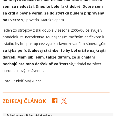
som sa nedostal. Dnes to bolo fakt dobré. Dobre som
sa cítil a pevne verím, že do štvrtku budem pripravený
na Everton,“
povedal Marek Sapara.
Jeden zo strojcov zisku double v sezóne 2005/06 oslavuje v
pondelok 35. narodeniny. Asi najlepším možným darčekom k
sviatku by bol postup cez vysoko favorizovaného súpera.
„
Čo
sa týka po futbalovej stránke, to by bol určite najkrajší
darček. Mám jubileum, takže dúfam, že si chalani
nechajú pre mňa darček až vo štvrtok,“
dodal na záver
narodeninový oslávenec.
Foto: Rudolf Maškurica
ZDIEĽAJ ČLÁNOK
Najnovšie články