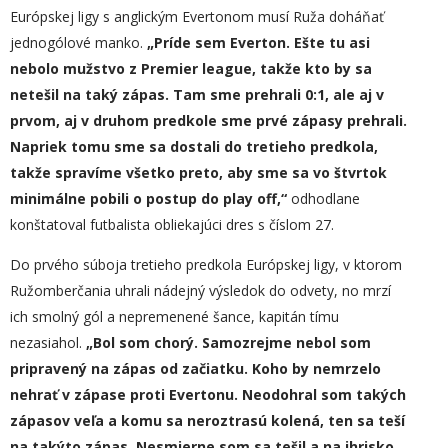
Európskej ligy s anglickým Evertonom musí Ruža doháňať
jednogólové manko.
„
Príde sem Everton.
E
šte tu asi
nebolo mužstvo z Premier league, takže kto by sa
netešil na taký zápas. Tam sme prehrali 0:1, ale aj v
prvom, aj v druhom predkole sme prvé zápasy prehrali.
Napriek tomu sme sa dostali do tretieho predkola,
takže spravíme všetko preto, aby sme sa vo štvrtok
minimálne pobili o postup do play off,“
odhodlane
konštatoval futbalista obliekajúci dres s číslom 27.
Do prvého súboja tretieho predkola Európskej ligy, v ktorom
Ružomberčania uhrali nádejný výsledok do odvety, no mrzí
ich smolný gól a nepremenené šance, kapitán tímu
nezasiahol.
„
Bol som chorý. Samozrejme nebol som
pripravený na zápas od začiatku. Koho by nemrzelo
nehrať v zápase proti Evertonu. Neodohral som takých
zápasov veľa a komu sa neroztrasú kolená, ten sa teší
na takýto zápas. Nesmierne som sa tešil a na ihrisko