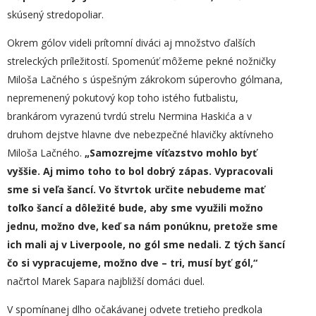
skúsený stredopoliar.
Okrem gólov videli prítomní diváci aj množstvo ďalších
streleckých príležitostí. Spomenúť môžeme pekné nožničky
Miloša Lačného s úspešným zákrokom súperovho gólmana,
nepremenený pokutový kop toho istého futbalistu,
brankárom vyrazenú tvrdú strelu Nermina Haskića a v
druhom dejstve hlavne dve nebezpečné hlavičky aktívneho
Miloša Lačného.
„
Samozrejme víťazstvo mohlo byť
vyššie. Aj mimo toho to bol dobrý zápas. Vypracovali
sme si veľa šancí. Vo štvrtok určite nebudeme mať
toľko šancí a dôležité bude, aby sme využili možno
jednu, možno dve, keď sa nám ponúknu, pretože sme
ich mali aj v Liverpoole, no gól sme nedali. Z tých šancí
čo si vypracujeme, možno dve – tri, musí byť gól,“
načrtol Marek Sapara najbližší domáci duel.
V spomínanej dlho očakávanej odvete tretieho predkola