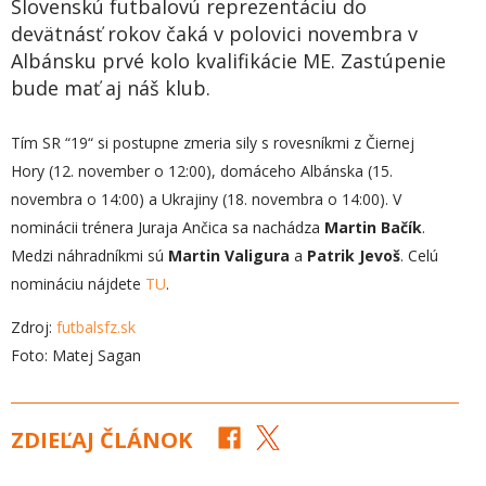
Slovenskú futbalovú reprezentáciu do
devätnásť rokov čaká v polovici novembra v
Albánsku prvé kolo kvalifikácie ME. Zastúpenie
bude mať aj náš klub.
Tím SR “19“ si postupne zmeria sily s rovesníkmi z Čiernej
Hory (12. november o 12:00), domáceho Albánska (15.
novembra o 14:00) a Ukrajiny (18. novembra o 14:00). V
nominácii trénera Juraja Ančica sa nachádza
Martin Bačík
.
Medzi náhradníkmi sú
Martin Valigura
a
Patrik Jevoš
. Celú
nomináciu nájdete
TU
.
Zdroj:
futbalsfz.sk
Foto: Matej Sagan
ZDIEĽAJ ČLÁNOK