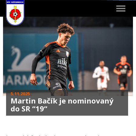
Toggle
navigat
5.11.2025
Martin Bačík je nominovaný
do SR “19“