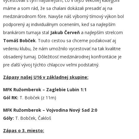
vycestovali s tým najsilnejším, čo v tejto vekovej kategórii
máme a som rád, že sa chalani dokázali presadiť aj na
medzinárodnom fóre. Navyše náš výborný tímový výkon bol
podporený aj individuálnym ocenením, keď sa najlepším
brankárom turnaja stal
J
akub
Červeň
a najlepším strelcom
T
omáš
Bobček
. Touto cestou sa chceme poďakovať aj
vedeniu klubu, že nám umožnilo vycestovať na tak kvalitne
obsadený turnaj. Dôležitosť medzinárodnej konfrontácie je
pre ďalší vývoj týchto chlapcov veľmi podstatný.
Zápasy našej U16 v základnej skupine:
MFK Ružomberok – Zaglebie Lubin 1:1
Gól RK:
T. Bobček (z 11m)
MFK Ružomberok – Vojvodina Nový Sad 2:0
Góly:
T. Bobček, Čakloš
Zápas o 3. miesto: