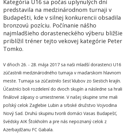
Kategória U16 sa počas uplynulých dní
predstavila na medzinárodnom turnaji v
Budapešti, kde v silnej konkurencii obsadila
bronzovú pozíciu. Počínanie nášho
najmladšieho dorasteneckého výberu bližšie
priblížil tréner tejto vekovej kategórie Peter
Tomko.
V dňoch 26. - 28. mája 2017 sa naši mladší dorastenci U16
zúčastnili medzinárodného turnaja v maďarskom hlavnom
meste. Turnaja sa zúčastnilo šesť klubov zo šiestich krajín.
Účastníci boli rozdelení do dvoch skupín a následne sa hrali
finálové zápasy o umiestnenie. V našej skupine sme mali
poľský celok Zaglebie Lubin a srbské družstvo Vojvodina
Nový Sad. Druhú skupinu tvorili domáci Vasas Budapešť,
švédsky AIK Štokholm a pre nás nepoznaný celok z
Azerbajdžanu FC Gabala.