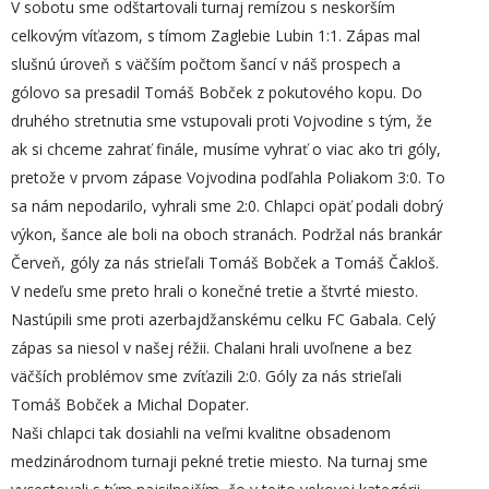
V sobotu sme odštartovali turnaj remízou s neskorším
celkovým víťazom, s tímom Zaglebie Lubin 1:1. Zápas mal
slušnú úroveň s väčším počtom šancí v náš prospech a
gólovo sa presadil Tomáš Bobček z pokutového kopu. Do
druhého stretnutia sme vstupovali proti Vojvodine s tým, že
ak si chceme zahrať finále, musíme vyhrať o viac ako tri góly,
pretože v prvom zápase Vojvodina podľahla Poliakom 3:0. To
sa nám nepodarilo, vyhrali sme 2:0. Chlapci opäť podali dobrý
výkon, šance ale boli na oboch stranách. Podržal nás brankár
Červeň, góly za nás strieľali Tomáš Bobček a Tomáš Čakloš.
V nedeľu sme preto hrali o konečné tretie a štvrté miesto.
Nastúpili sme proti azerbajdžanskému celku FC Gabala. Celý
zápas sa niesol v našej réžii. Chalani hrali uvoľnene a bez
väčších problémov sme zvíťazili 2:0. Góly za nás strieľali
Tomáš Bobček a Michal Dopater.
Naši chlapci tak dosiahli na veľmi kvalitne obsadenom
medzinárodnom turnaji pekné tretie miesto. Na turnaj sme