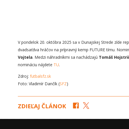
V pondelok 20. októbra 2025 sa v Dunajskej Strede zíde re
dvadsaťdva hráčov na prípravný kemp FUTURE tímu. Nomi
Vojtela
. Medzi náhradníkmi sa nachádzajú
Tomáš Hojstri
nomináciu nájdete
TU
.
Zdroj:
futbalsfz.sk
Foto: Vladimír Dančík (
SFZ
)
ZDIEĽAJ ČLÁNOK