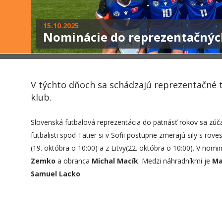
15.10.2025
Nominácie do reprezentačnýc
V týchto dňoch sa schádzajú reprezentačné tí
klub.
Slovenská futbalová reprezentácia do pätnásť rokov sa zúč
futbalisti spod Tatier si v Sofii postupne zmerajú sily s ro
(19. októbra o 10:00) a z Litvy(22. októbra o 10:00). V nom
Zemko
a obranca
Michal Macík
. Medzi náhradníkmi je
Ma
Samuel Lacko
.