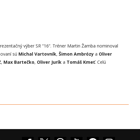
prezentačný výber SR “16“. Tréner Martin Žamba nominoval
novaní sú
Michal Vartovník
,
Šimon Ambrózy
a
Oliver
č
,
Max Bartečko
,
Oliver Jurík
a
Tomáš Kmeť
. Celú