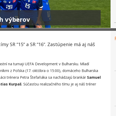
h výberov
my SR “15“ a SR “16“. Zastúpenie má aj náš
astní na turnaji UEFA Development v Bulharsku. Mladí
vesníkmi z Poľska (17. októbra o 15:00), domáceho Bulharska
inácii trénera Petra Štefaňáka sa nachádzajú brankár
Samuel
tias Kurpaš
. Súčasťou realizačného tímu je aj náš tréner