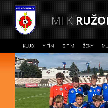
MFK
RUŽO
KLUB
A-TÍM
B-TÍM
ŽENY
ML