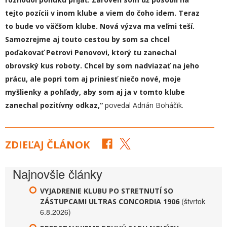
tejto pozícii v inom klube
a viem do čoho idem. Teraz
to bude vo väčšom klube. Nová výzva ma veľmi teší.
Samozrejme aj touto cestou by som sa chcel
poďakovať Petrovi Penovovi, ktorý tu zanechal
obrovský kus roboty. Chcel by som nadviazať na jeho
prácu, ale popri tom aj priniesť niečo nové, moje
myšlienky a pohľady, aby som aj ja v tomto klube
zanechal pozitívny odkaz,“
povedal Adrián Boháčik.
ZDIEĽAJ ČLÁNOK
Najnovšie články
VYJADRENIE KLUBU PO STRETNUTÍ SO
(štvrtok
ZÁSTUPCAMI ULTRAS CONCORDIA 1906
6.8.2026)