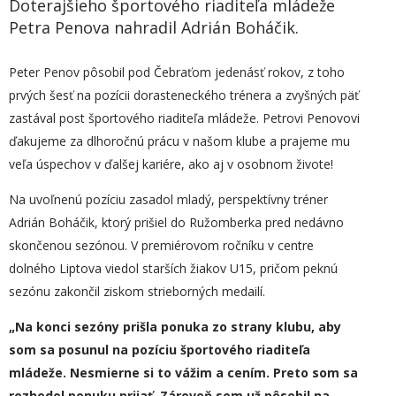
Doterajšieho športového riaditeľa mládeže
Petra Penova nahradil Adrián Boháčik.
Peter Penov pôsobil pod Čebraťom jedenásť rokov, z toho
prvých šesť na pozícii dorasteneckého trénera a zvyšných päť
zastával post športového riaditeľa mládeže. Petrovi Penovovi
ďakujeme za dlhoročnú prácu v našom klube a prajeme mu
veľa úspechov v ďalšej kariére, ako aj v osobnom živote!
Na uvoľnenú pozíciu zasadol mladý, perspektívny tréner
Adrián Boháčik, ktorý prišiel do Ružomberka pred nedávno
skončenou sezónou. V premiérovom ročníku v centre
dolného Liptova viedol starších žiakov U15, pričom peknú
sezónu zakončil ziskom strieborných medailí.
„
Na konci sezóny prišla ponuka zo strany klubu, aby
som sa posunul na pozíciu športového riaditeľa
mládeže. Nesmierne si to vážim a cením. Preto som sa
rozhodol
ponuku prijať.
Zároveň som
už pôsobil na