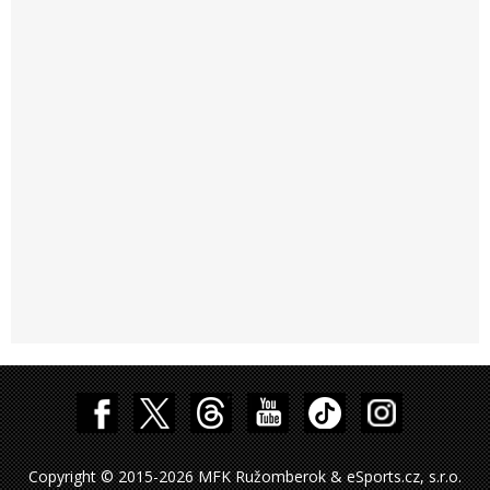
Copyright © 2015-2026 MFK Ružomberok & eSports.cz, s.r.o.