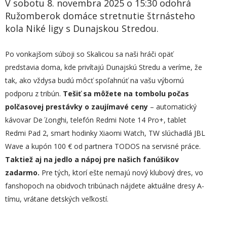
V sobotu 8. novembra 2025 o 15:30 odohrá
Ružomberok domáce stretnutie štrnásteho
kola Niké ligy s Dunajskou Stredou.
Po vonkajšom súboji so Skalicou sa naši hráči opäť
predstavia doma, kde privítajú Dunajskú Stredu a veríme, že
tak, ako vždysa budú môcť spoľahnúť na vašu výbornú
podporu z tribún.
Tešiť sa môžete na tombolu počas
polčasovej prestávky o zaujímavé ceny
– automatický
kávovar De
´L
onghi, telefón Redmi Note 14 Pro+, tablet
Redmi Pad 2, smart hodinky Xiaomi Watch, TW slúchadlá JBL
Wave a kupón 100 € od partnera TODOS na servisné práce.
Taktiež aj na jedlo a nápoj pre našich fanúšikov
zadarmo.
Pre tých, ktorí ešte nemajú nový klubový dres, vo
fanshopoch na obidvoch tribúnach nájdete aktuálne dresy A-
tímu, vrátane detských veľkostí.