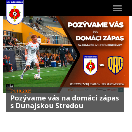
Toggle
navigat
31.10.2025
Pozývame vás na domáci zápas
s Dunajskou Stredou