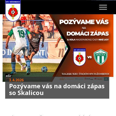
Toggle
navigat
3.4.2026
Pozývame vás na domáci zápas
so Skalicou