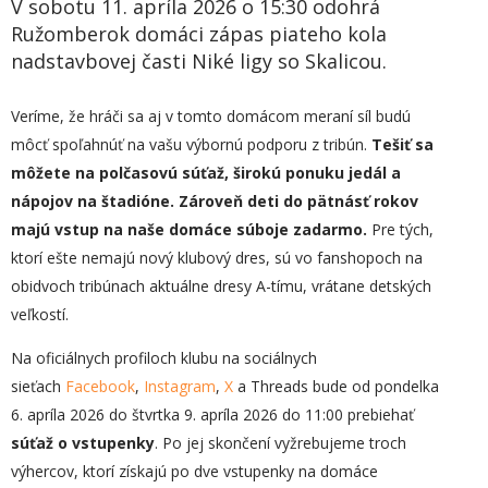
V sobotu 11. apríla 2026 o 15:30 odohrá
Ružomberok domáci zápas piateho kola
nadstavbovej časti Niké ligy so Skalicou.
Veríme, že hráči sa aj v tomto domácom meraní síl budú
môcť spoľahnúť na vašu výbornú podporu z tribún.
Tešiť sa
môžete na polčasovú súťaž, širokú ponuku jedál a
nápojov na štadióne. Zároveň deti do pätnásť rokov
majú vstup na naše domáce súboje zadarmo.
Pre tých,
ktorí ešte nemajú nový klubový dres, sú vo fanshopoch na
obidvoch tribúnach aktuálne dresy A-tímu, vrátane detských
veľkostí.
Na oficiálnych profiloch klubu na sociálnych
sieťach
Facebook
,
Instagram
,
X
a Threads bude od pondelka
6. apríla 2026 do štvrtka 9. apríla 2026 do 11:00 prebiehať
súťaž o vstupenky
. Po jej skončení vyžrebujeme troch
výhercov, ktorí získajú po dve vstupenky na domáce