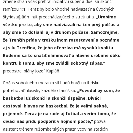
zmene strán však prebral iniciatívu súper a duel sa skončil
remízou 1:1. Teraz by bolo vhodné nadviazať na úvodných
štyridsaťpäť minút predchádzajúceho stretnutia.
„
Urobíme
všetko pre to, aby sme nadviazali na ten prvý polčas a
aby sme to dotiahli aj v druhom polčase. Samozrejme,
že Trenčín príde v trošku inom rozostavení a poznáme
aj silu Trenčína, že jeho ofenzíva má vysokú kvalitu.
Budeme sa to snažiť eliminovať a hlavne urobíme dáku
kontru k tomu, aby sme zvládli sobotný zápas,“
predostrel plány Jozef Kapláň.
Počas sobotného merania síl budú hráči na ihrisku
potrebovať hlasivky každého fanúšika.
„Povedal by som, že
basketbal už skončil a skončil úspešne. Diváci
cestovali hlavne na basketbal, čo je veľmi pekné,
príjemné. Teraz je na rade aj futbal a verím tomu, že
diváci nás prídu podporiť v hojnom počte,“
pozval
asistent trénera ružomberských priaznivcov na štadión.