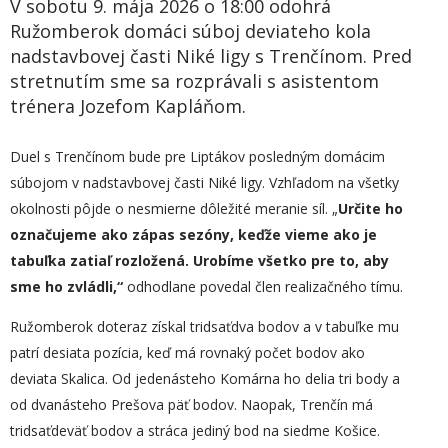
V sobotu 9. mája 2026 o 18:00 odohrá
Ružomberok domáci súboj deviateho kola
nadstavbovej časti Niké ligy s Trenčínom. Pred
stretnutím sme sa rozprávali s asistentom
trénera Jozefom Kapláňom.
Duel s Trenčínom bude pre Liptákov posledným domácim
súbojom v nadstavbovej časti Niké ligy. Vzhľadom na všetky
okolnosti pôjde o nesmierne dôležité meranie síl. „
Určite ho
označujeme ako zápas sezóny, keďže vieme ako je
tabuľka zatiaľ rozložená. Urobíme všetko pre to, aby
sme ho zvládli,“
odhodlane povedal člen realizačného tímu.
Ružomberok doteraz získal tridsaťdva bodov a v tabuľke mu
patrí desiata pozícia, keď má rovnaký počet bodov ako
deviata Skalica. Od jedenásteho Komárna ho delia tri body a
od dvanásteho Prešova päť bodov. Naopak, Trenčín má
tridsaťdeväť bodov a stráca jediný bod na siedme Košice.