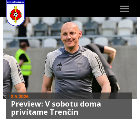
Toggle
navigat
8.5.2026
Preview: V sobotu doma
privítame Trenčín