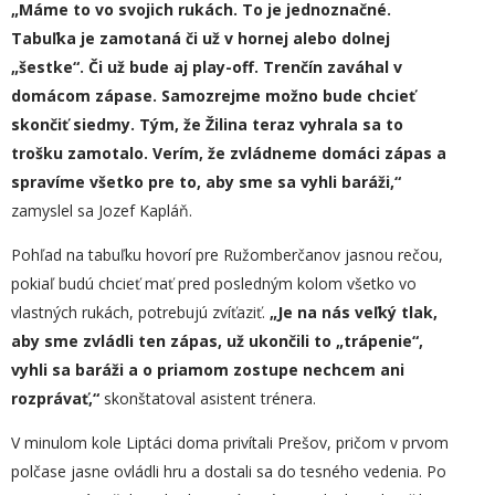
„
Máme to vo svojich rukách. To je jednoznačné.
Tabuľka je zamotaná či už v hornej alebo dolnej
„šestke“. Či už bude aj play-off. Trenčín zaváhal v
domácom zápase. Samozrejme možno bude chcieť
skončiť siedmy. Tým, že Žilina teraz vyhrala sa to
trošku zamotalo. Verím, že zvládneme domáci zápas a
spravíme všetko pre to, aby sme sa vyhli baráži,“
zamyslel sa Jozef Kapláň.
Pohľad na tabuľku hovorí pre Ružomberčanov jasnou rečou,
pokiaľ budú chcieť mať pred posledným kolom všetko vo
vlastných rukách, potrebujú zvíťaziť.
„
Je na nás veľký tlak,
aby sme zvládli ten zápas, už ukončili to „trápenie“,
vyhli sa baráži a o priamom zostupe nechcem ani
rozprávať,“
skonštatoval asistent trénera.
V minulom kole Liptáci doma privítali Prešov, pričom v prvom
polčase jasne ovládli hru a dostali sa do tesného vedenia. Po