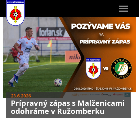
Toggle
navigat
23.6.2026
Prípravný zápas s Malženicami
odohráme v Ružomberku