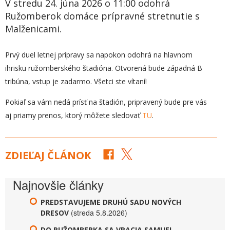
V stredu 24. júna 2026 o 11:00 odohrá
Ružomberok domáce prípravné stretnutie s
Malženicami.
Prvý duel letnej prípravy sa napokon odohrá na hlavnom
ihrisku ružomberského štadióna. Otvorená bude západná B
tribúna, vstup je zadarmo. Všetci ste vítaní!
Pokiaľ sa vám nedá prísť na štadión, pripravený bude pre vás
aj priamy prenos, ktorý môžete sledovať
TU
.
ZDIEĽAJ ČLÁNOK
Najnovšie články
PREDSTAVUJEME DRUHÚ SADU NOVÝCH
(streda 5.8.2026)
DRESOV
DO RUŽOMBERKA SA VRACIA SAMUEL