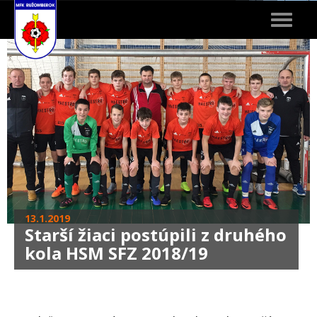
Toggle
navigat
13.1.2019
Starší žiaci postúpili z druhého
kola HSM SFZ 2018/19