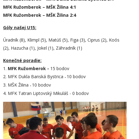
MFK Ružomberok – MŠK Žilina 4:1
MFK Ružomberok – MŠK Žilina 2:4
Góly našej U15:
Úradník (8), Klimpl (5), Matúš (5), Figa (3), Ciprus (2), Koós
(2), Hazucha (1), Jokel (1), Záhradník (1)
Konečné poradie:
1.
MFK Ružomberok
-
15 bodov
2. MFK Dukla Banská Bystrica
10 bodov
-
3. MŠK Žilina
10 bodov
-
4. MFK Tatran Liptovský Mikuláš - 0 bodov