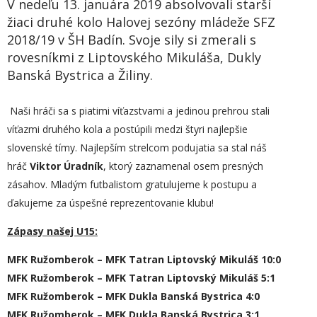
V nedeľu 13. januára 2019 absolvovali starší
žiaci druhé kolo Halovej sezóny mládeže SFZ
2018/19 v ŠH Badín. Svoje sily si zmerali s
rovesníkmi z Liptovského Mikuláša, Dukly
Banská Bystrica a Žiliny.
Naši hráči sa s piatimi víťazstvami a jedinou prehrou stali
víťazmi druhého kola a postúpili medzi štyri najlepšie
slovenské tímy. Najlepším strelcom podujatia sa stal náš
hráč
Viktor Úradník
, ktorý zaznamenal osem presných
zásahov. Mladým futbalistom gratulujeme k postupu a
ďakujeme za úspešné reprezentovanie klubu!
Zápasy našej U15:
MFK Ružomberok – MFK Tatran Liptovský Mikuláš 10:0
MFK Ružomberok – MFK Tatran Liptovský Mikuláš 5:1
MFK Ružomberok – MFK Dukla Banská Bystrica 4:0
MFK Ružomberok – MFK Dukla Banská Bystrica 3:1