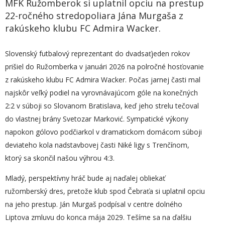
MFK Ružomberok si uplatnil opciu na prestup
22-ročného stredopoliara Jána Murgaša z
rakúskeho klubu FC Admira Wacker.
Slovenský futbalový reprezentant do dvadsaťjeden rokov
prišiel do Ružomberka v januári 2026 na polročné hosťovanie
z rakúskeho klubu FC Admira Wacker. Počas jarnej časti mal
najskôr veľký podiel na vyrovnávajúcom góle na konečných
2:2 v súboji so Slovanom Bratislava, keď jeho strelu tečoval
do vlastnej brány Svetozar Marković. Sympatické výkony
napokon gólovo podčiarkol v dramatickom domácom súboji
deviateho kola nadstavbovej časti Niké ligy s Trenčínom,
ktorý sa skončil našou výhrou 4:3.
Mladý, perspektívny hráč bude aj naďalej obliekať
ružomberský dres, pretože klub spod Čebraťa si uplatnil opciu
na jeho prestup. Ján Murgaš podpísal v centre dolného
Liptova zmluvu do konca mája 2029. Tešíme sa na ďalšiu