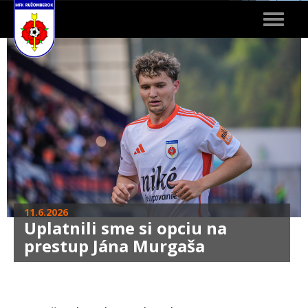
Toggle
navigat
11.6.2026
Uplatnili sme si opciu na
prestup Jána Murgaša