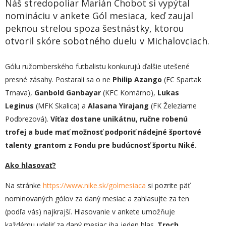
Náš stredopoliar Marián Chobot si vypýtal
nomináciu v ankete Gól mesiaca, keď zaujal
peknou strelou spoza šestnástky, ktorou
otvoril skóre sobotného duelu v Michalovciach.
Gólu ružomberského futbalistu konkurujú ďalšie utešené
presné zásahy. Postarali sa o ne
Philip Azango
(FC Spartak
Trnava),
Ganbold Ganbayar
(KFC Komárno),
Lukas
Leginus
(MFK Skalica) a
Alasana Yirajang
(FK Železiarne
Podbrezová).
Víťaz dostane unikátnu, ručne robenú
trofej a bude mať možnosť podporiť nádejné športové
talenty grantom z Fondu pre budúcnosť športu Niké.
Ako hlasovať?
Na stránke
https://www.nike.sk/golmesiaca
si pozrite päť
nominovaných gólov za daný mesiac a zahlasujte za ten
(podľa vás) najkrajší. Hlasovanie v ankete umožňuje
každému udeliť za daný mesiac iba jeden hlas.
Troch