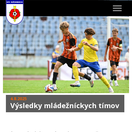
Toggle
navigat
4.8.2025
Výsledky mládežníckych tímov