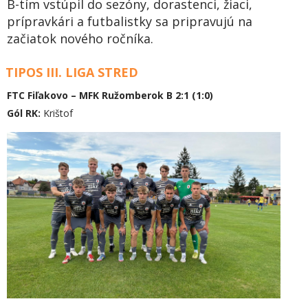
B-tím vstúpil do sezóny, dorastenci, žiaci,
prípravkári a futbalistky sa pripravujú na
začiatok nového ročníka.
TIPOS III. LIGA STRED
FTC Fiľakovo – MFK Ružomberok B 2:1 (1:0)
Gól RK:
Krištof