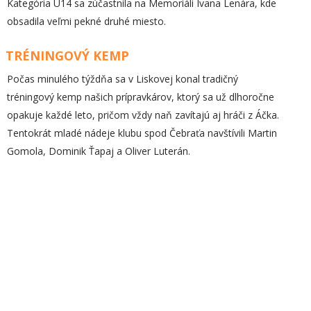
Kategória U14 sa zúčastnila na Memoriáli Ivana Lenára, kde
obsadila veľmi pekné druhé miesto.
TRÉNINGOVÝ KEMP
Počas minulého týždňa sa v Liskovej konal tradičný
tréningový kemp našich prípravkárov, ktorý sa už dlhoročne
opakuje každé leto, pričom vždy naň zavítajú aj hráči z Áčka.
Tentokrát mladé nádeje klubu spod Čebraťa navštívili Martin
Gomola, Dominik Ťapaj a Oliver Luterán.