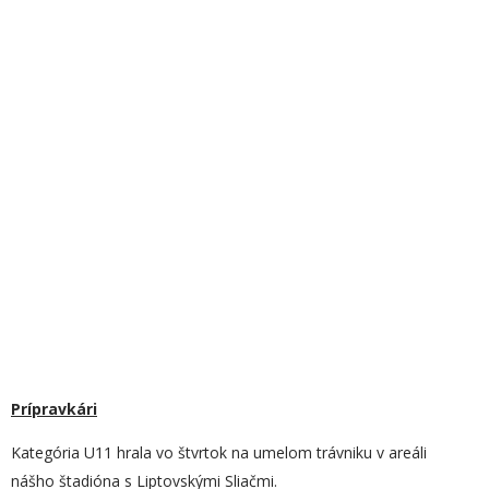
Prípravkári
Kategória U11 hrala vo štvrtok na umelom trávniku v areáli
nášho štadióna s Liptovskými Sliačmi.