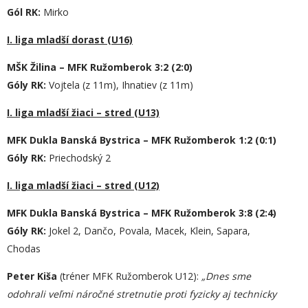
Gól RK:
Mirko
I. liga mladší dorast (U16)
MŠK Žilina – MFK Ružomberok 3:2 (2:0)
Góly RK:
Vojtela (z 11m), Ihnatiev (z 11m)
I. liga mladší žiaci – stred (U13)
MFK Dukla Banská Bystrica – MFK Ružomberok 1:2 (0:1)
Góly RK:
Priechodský 2
I. liga mladší žiaci – stred (U12)
MFK Dukla Banská Bystrica – MFK Ružomberok 3:8 (2:4)
Góly RK:
Jokel 2, Dančo, Povala, Macek, Klein, Sapara,
Chodas
P
eter Kiša
(tréner MFK Ružomberok U12):
„
Dnes sme
odohrali veľmi náročné stretnutie proti fyzicky aj technicky