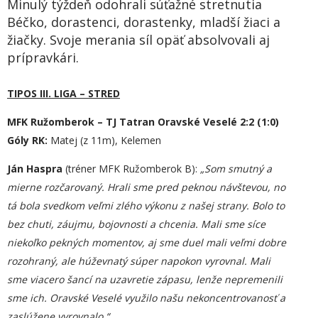
Minulý týždeň odohrali súťažné stretnutia
Béčko, dorastenci, dorastenky, mladší žiaci a
žiačky. Svoje merania síl opäť absolvovali aj
prípravkári.
TIPOS III. LIGA – STRED
MFK Ružomberok – TJ Tatran Oravské Veselé 2:2 (1:0)
Góly RK:
Matej (z 11m), Kelemen
Ján Haspra
(tréner MFK Ružomberok B):
„
Som smutný a
mierne rozčarovaný. Hrali sme pred peknou návštevou, no
tá bola svedkom veľmi zlého výkonu z našej strany. Bolo to
bez chuti, záujmu, bojovnosti a chcenia. Mali sme síce
niekoľko pekných momentov, aj sme duel mali veľmi dobre
rozohraný, ale húževnatý súper napokon vyrovnal. Mali
sme viacero šancí na uzavretie zápasu, lenže nepremenili
sme ich. Oravské Veselé využilo našu nekoncentrovanosť a
zaslúžene vyrovnalo.“