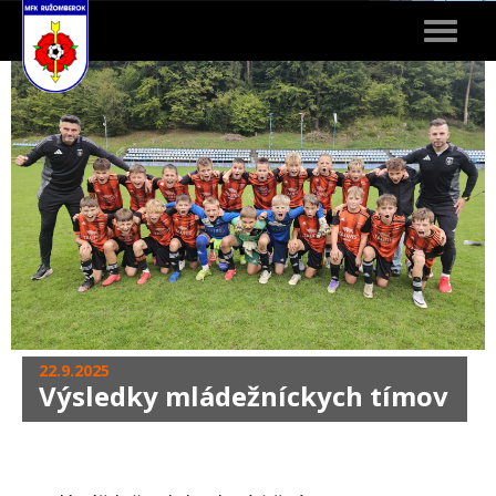
Toggle
navigat
22.9.2025
Výsledky mládežníckych tímov