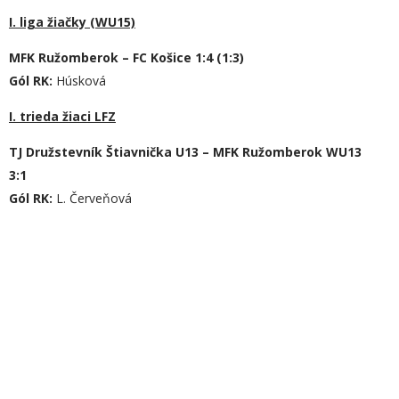
I. liga žiačky (WU15)
MFK Ružomberok – FC Košice 1:4 (1:3)
Gól RK:
Húsková
I. trieda žiaci LFZ
TJ Družstevník Štiavnička U13 – MFK Ružomberok WU13
3:1
Gól RK:
L. Červeňová