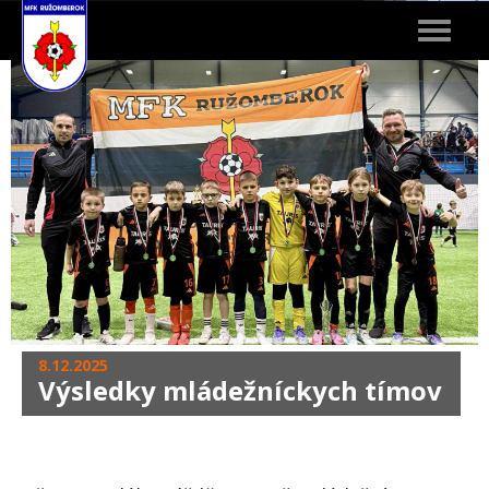
Toggle
navigat
8.12.2025
Výsledky mládežníckych tímov