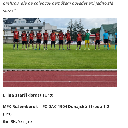
prehrou, ale na chlapcov nemôžem povedať ani jedno zlé
slovo.“
I. liga starší dorast (U19)
MFK Ružomberok – FC DAC 1904 Dunajská Streda 1:2
(1:1)
Gól RK:
Valigura