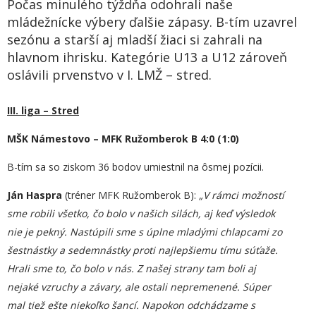
Počas minulého týždňa odohrali naše
mládežnícke výbery ďalšie zápasy. B-tím uzavrel
sezónu a starší aj mladší žiaci si zahrali na
hlavnom ihrisku. Kategórie U13 a U12 zároveň
oslávili prvenstvo v I. LMŽ – stred.
III. liga – Stred
MŠK Námestovo – MFK Ružomberok B 4:0 (1:0)
B-tím sa so ziskom 36 bodov umiestnil na ôsmej pozícii.
Ján Haspra
(tréner MFK Ružomberok B):
„
V rámci možností
sme robili všetko, čo bolo v našich silách, aj keď výsledok
nie je pekný. Nastúpili sme s úplne mladými chlapcami zo
šestnástky a sedemnástky proti najlepšiemu tímu súťaže.
Hrali sme to, čo bolo v nás. Z našej strany tam boli aj
nejaké vzruchy a závary, ale ostali nepremenené. Súper
mal tiež ešte niekoľko šancí. Napokon odchádzame s