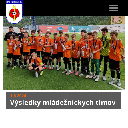
Toggle
navigat
1.6.2026
Výsledky mládežníckych tímov