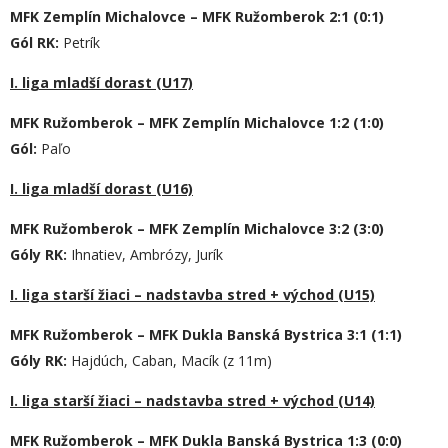
MFK Zemplín Michalovce – MFK Ružomberok 2:1 (0:1)
Gól RK:
Petrík
I. liga mladší dorast (U17)
MFK Ružomberok – MFK Zemplín Michalovce 1:2 (1:0)
Gól:
Paľo
I. liga mladší dorast (U16)
MFK Ružomberok – MFK Zemplín Michalovce 3:2 (3:0)
Góly RK:
Ihnatiev, Ambrózy, Jurík
I. liga starší žiaci – nadstavba stred + východ (U15)
MFK Ružomberok – MFK Dukla Banská Bystrica 3:1 (1:1)
Góly RK:
Hajdúch, Caban, Macík (z 11m)
I. liga starší žiaci – nadstavba stred + východ (U14)
MFK Ružomberok – MFK Dukla Banská Bystrica
1
:
3
(
0
:
0
)