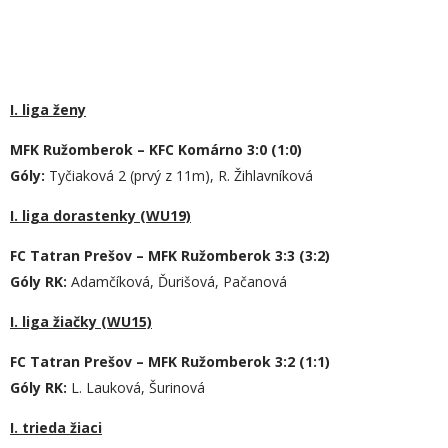
I. liga ženy
MFK Ružomberok – KFC Komárno 3:0 (1:0)
Góly:
Tyčiaková 2 (prvý z 11m), R. Žihlavníková
I. liga dorastenky (WU19)
FC Tatran Prešov – MFK Ružomberok 3:3 (3:2)
Góly RK:
Adamčíková, Ďurišová, Pačanová
I. liga žiačky (WU15)
FC Tatran Prešov – MFK Ružomberok 3:2 (1:1)
Góly RK:
L. Lauková, Šurinová
I. trieda žiaci