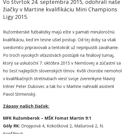
Vo štvrtok 24. septembra 2015, odohrali naše
žiačky v Martine kvalifikáciu Mini Champions
Ligy 2015.
Ružomberské futbalistky majú ešte v pamäti minuloročnú
kvalifikáciu, keď im tesne ušiel postup. Od tej doby sa však
svedomito pripravovali a tentokrát už nepripustili zaváhanie.
Po troch vysokých víťazstvách postúpili na finálový turnaj,
ktorý sa uskutoční 7. októbra 2015 v Nemšovej a zúčastní sa
ho šesť najlepších slovenských tímov. Kvôli chorobe nemohol
v kvalifikačných stretnutiach viesť svoje zverenkyne hlavný
tréner Peter Dubovec a tak ho v Martine nahradil asistent
Pavol Strmenský.
Zápasy našich žiačok:
MFK Ružomberok – MŠK Fomat Martin 9:1
Góly RK:
Droppová 4, Kokošková 2, Mašurová 2, N.
Konfálová