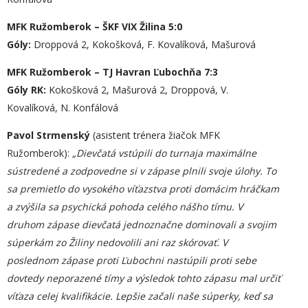
MFK Ružomberok – ŠKF VIX Žilina 5:0
Góly:
Droppová 2, Kokošková, F. Kovalíková, Mašurová
MFK Ružomberok – TJ Havran Ľubochňa 7:3
Góly RK:
Kokošková 2, Mašurová 2, Droppová, V.
Kovalíková, N. Konfálová
Pavol Strmenský
(asistent trénera žiačok MFK
Ružomberok):
„Dievčatá vstúpili do turnaja maximálne
sústredené a zodpovedne si v zápase plnili svoje úlohy. To
sa premietlo do vysokého víťazstva proti domácim hráčkam
a zvýšila sa psychická pohoda celého nášho tímu. V
druhom zápase dievčatá jednoznačne dominovali a svojim
súperkám zo Žiliny nedovolili ani raz skórovať. V
poslednom zápase proti Ľubochni nastúpili proti sebe
dovtedy neporazené tímy a výsledok tohto zápasu mal určiť
víťaza celej kvalifikácie. Lepšie začali naše súperky, keď sa