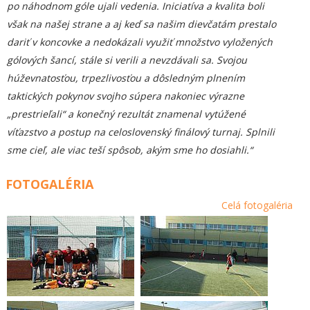
po náhodnom góle ujali vedenia. Iniciatíva a kvalita boli
však na našej strane a aj keď sa našim dievčatám prestalo
dariť v koncovke a nedokázali využiť množstvo vyložených
gólových šancí, stále si verili a nevzdávali sa. Svojou
húževnatosťou, trpezlivosťou a dôsledným plnením
taktických pokynov svojho súpera nakoniec výrazne
„prestrieľali“ a konečný rezultát znamenal vytúžené
víťazstvo a postup na celoslovenský finálový turnaj. Splnili
sme cieľ, ale viac teší spôsob, akým sme ho dosiahli.“
FOTOGALÉRIA
Celá fotogaléria