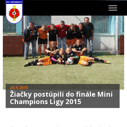
Toggle
navigat
24.9.2015
Žiačky postúpili do finále Mini
Champions Ligy 2015