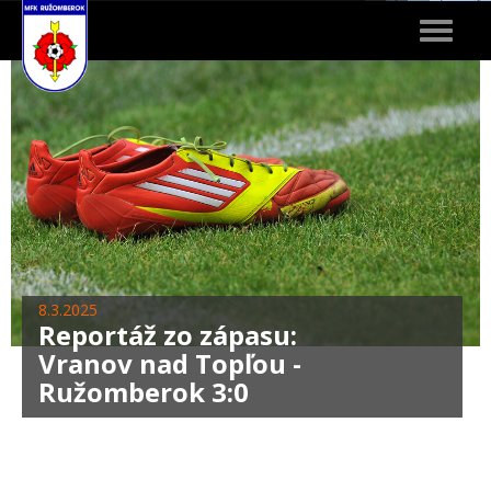
Toggle
navigat
8.3.2025
Reportáž zo zápasu:
Vranov nad Topľou -
Ružomberok 3:0