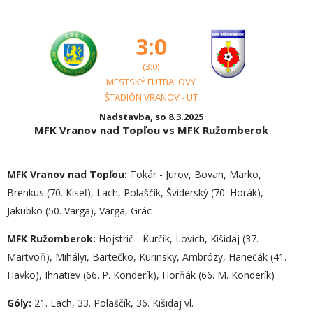
3:0
(3:0)
MESTSKÝ FUTBALOVÝ
ŠTADIÓN VRANOV - UT
Nadstavba, so 8.3.2025
MFK Vranov nad Topľou vs MFK Ružomberok
MFK Vranov nad Topľou:
Tokár - Jurov, Bovan, Marko,
Brenkus (70. Kiseľ), Lach, Polaščík, Šviderský (70. Horák),
Jakubko (50. Varga), Varga, Grác
MFK Ružomberok:
Hojstrič - Kurčík, Lovich, Kišidaj (37.
Martvoň), Mihályi, Bartečko, Kurinsky, Ambrózy, Hanečák (41.
Havko), Ihnatiev (66. P. Konderík), Horňák (66. M. Konderík)
Góly:
21. Lach, 33. Polaščík, 36. Kišidaj vl.