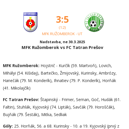
3:5
(1:2)
MFK RUŽOMBEROK - UT
Nadstavba, ne 30.3.2025
MFK Ružomberok vs FC Tatran Prešov
MFK Ružomberok:
Hojstrič - Kurčík (59. Martvoň), Lovich,
Mihályi (54. Kišidaj), Bartečko, Žmijovský, Kurinsky, Ambrózy,
Hanečák (79. M. Konderík), Ihnatiev (79. P. Konderík), Horňák
(41. Mikolajčík)
FC Tatran Prešov:
Štapinský - Frimer, Seman, Goč, Hudák (61.
Faltin), Stuhlák, Kyjovský (74. Lipták), Savčák (79. Horoščák),
Bujňák (79. Šesták), Mitka, Sedliak
Góly:
25. Horňák, 56. a 68. Kurinsky - 10. a 19. Kyjovský (prvý z