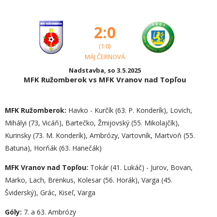
2:0
(1:0)
MÁJ ČERNOVÁ
Nadstavba, so 3.5.2025
MFK Ružomberok vs MFK Vranov nad Topľou
MFK Ružomberok:
Havko - Kurčík (63. P. Konderík), Lovich,
Mihályi (73, Vicáň), Bartečko, Žmijovský (55. Mikolajčík),
Kurinsky (73. M. Konderík), Ambrózy, Vartovník, Martvoň (55.
Batuna), Horňák (63. Hanečák)
MFK Vranov nad Topľou:
Tokár (41. Lukáč) - Jurov, Bovan,
Marko, Lach, Brenkus, Kolesar (56. Horák), Varga (45.
Šviderský), Grác, Kiseľ, Varga
Góly:
7. a 63. Ambrózy