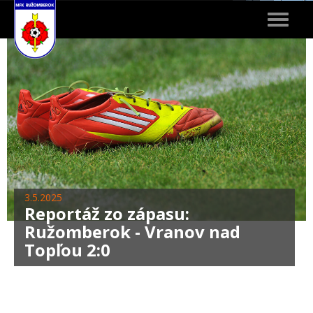
Toggle
navigat
3.5.2025
Reportáž zo zápasu:
Ružomberok - Vranov nad
Topľou 2:0