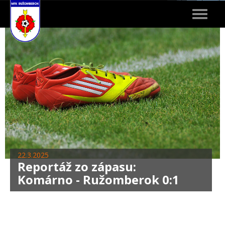
Toggle
navigat
22.3.2025
Reportáž zo zápasu:
Komárno - Ružomberok 0:1