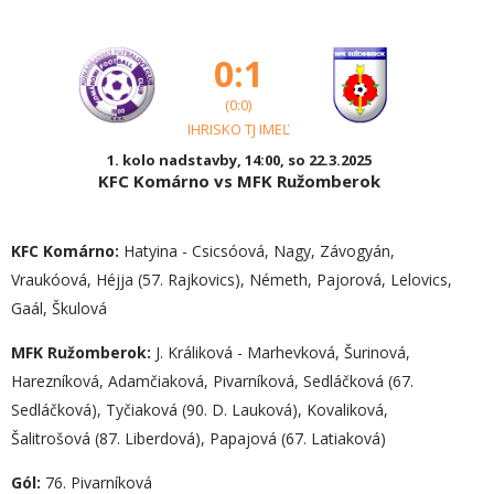
0:1
(0:0)
IHRISKO TJ IMEĽ
1. kolo nadstavby, 14:00, so 22.3.2025
KFC Komárno vs MFK Ružomberok
KFC Komárno:
Hatyina - Csicsóová, Nagy, Závogyán,
Vraukóová, Héjja (57. Rajkovics), Németh, Pajorová, Lelovics,
Gaál, Škulová
MFK Ružomberok:
J. Králiková - Marhevková, Šurinová,
Harezníková, Adamčiaková, Pivarníková, Sedláčková (67.
Sedláčková), Tyčiaková (90. D. Lauková), Kovaliková,
Šalitrošová (87. Liberdová), Papajová (67. Latiaková)
Gól:
76. Pivarníková