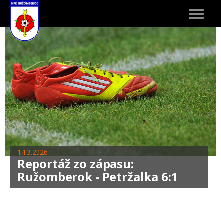
Toggle
navigat
14.3.2026
Reportáž zo zápasu:
Ružomberok - Petržalka 6:1