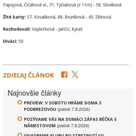
Papajová, Čičáková vl., 71. Tyčiaková (z 11m) - 58. Slovíková
Žlté karty:
57. Kovaliková, 88. Bruníková - 45. Zbínová
Rozhodovali:
Vajdečková - Jančo, Kytaš
Diváci:
50
ZDIEĽAJ ČLÁNOK
Najnovšie články
PREVIEW: V SOBOTU HRÁME DOMA S
(piatok 7.8.2026)
PODBREZOVOU
POZÝVAME VÁS NA DOMÁCI ZÁPAS BÉČKA S
(piatok 7.8.2026)
NÁMESTOVOM
VYJADRENIE KLUBU PO STRETNUTÍ SO