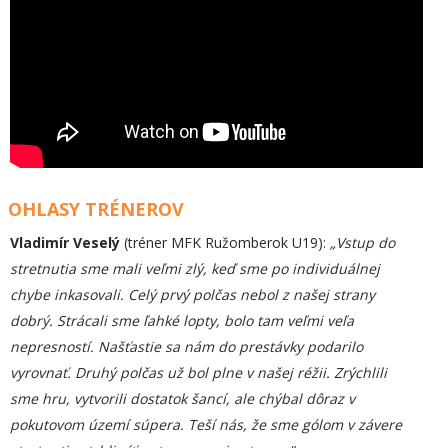
OHLASY TRÉNEROV
Vladimír Veselý
(tréner MFK Ružomberok U19):
„Vstup do
stretnutia sme mali veľmi zlý, keď sme po individuálnej
chybe inkasovali. Celý prvý polčas nebol z našej strany
dobrý. Strácali sme ľahké lopty, bolo tam veľmi veľa
nepresností. Našťastie sa nám do prestávky podarilo
vyrovnať. Druhý polčas už bol plne v našej réžii. Zrýchlili
sme hru, vytvorili dostatok šancí, ale chýbal dôraz v
pokutovom území súpera. Teší nás, že sme gólom v závere