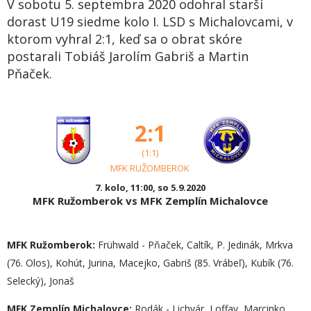
V sobotu 5. septembra 2020 odohral starší
dorast U19 siedme kolo I. LSD s Michalovcami, v
ktorom vyhral 2:1, keď sa o obrat skóre
postarali Tobiáš Jarolím Gabriš a Martin
Pňaček.
2:1
(1:1)
MFK RUŽOMBEROK
7. kolo, 11:00, so 5.9.2020
MFK Ružomberok vs MFK Zemplín Michalovce
MFK Ružomberok:
Frühwald - Pňaček, Caltík, P. Jedinák, Mrkva
(76. Olos), Kohút, Jurina, Macejko, Gabriš (85. Vrábeľ), Kubík (76.
Selecký), Jonaš
MFK Zemplín Michalovce:
Rodák - Lichvár, Loffay, Marcinko