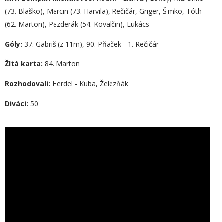
(73. Blaško), Marcin (73. Harvila), Rečičár, Griger, Šimko, Tóth
(62. Marton), Pazderák (54. Kovalčin), Lukács
Góly:
37. Gabriš (z 11m), 90. Pňaček - 1. Rečičár
Žltá karta:
84. Marton
Rozhodovali:
Herdel - Kuba, Železňák
Diváci:
50