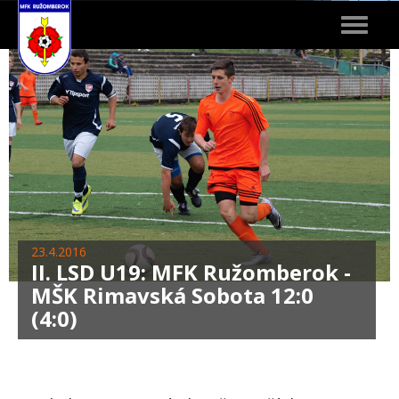
Toggle
navigat
23.4.2016
II. LSD U19: MFK Ružomberok -
MŠK Rimavská Sobota 12:0
(4:0)