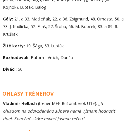
Kojnok), Ľupták, Balog
Góly:
21. a 33. Madleňák, 22. a 36. Zsigmund, 48. Omasta, 50. a
73. J. Kudlička, 52. Eliaš, 57. Šroba, 66. M. Bobček, 83. a 89. R.
Kružliak
Žlté karty:
19. Šága, 63. Ľupták
Rozhodovali:
Butora - Vrtich, Dančo
Diváci:
50
OHLASY TRÉNEROV
Vladimír Helbich
(tréner MFK Ružomberok U19):
,,S
ohľadom na odovzdaného súpera nemá význam hodnotiť
duel. Konečné skóre hovorí jasnou rečou"