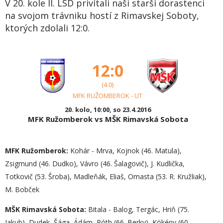
V 20. kole II. LSD privítali naši starší dorastenci
na svojom trávniku hostí z Rimavskej Soboty,
ktorých zdolali 12:0.
12:0
(4:0)
MFK RUŽOMBEROK - UT
20. kolo, 10:00, so 23.4.2016
MFK Ružomberok vs MŠK Rimavská Sobota
MFK Ružomberok:
Kohár - Mrva, Kojnok (46. Matula),
Zsigmund (46. Dudko), Vávro (46. Šalagovič), J. Kudlička,
Totkovič (53. Šroba), Madleňák, Eliaš, Omasta (53. R. Kružliak),
M. Bobček
MŠK Rimavská Sobota:
Bitala - Balog, Tergác, Hriň (75.
Jakub), Dudek, Šága, Ádám, Róth (66. Berky), Kökény (60.