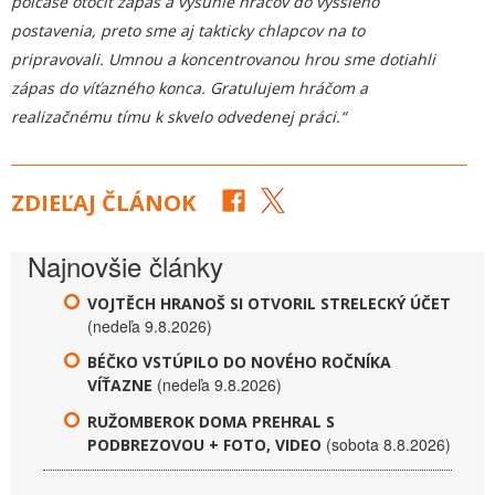
polčase otočiť zápas a vysunie hráčov do vyššieho
postavenia, preto sme aj takticky chlapcov na to
pripravovali. Umnou a koncentrovanou hrou sme dotiahli
zápas do víťazného konca. Gratulujem hráčom a
realizačnému tímu k skvelo odvedenej práci.“
ZDIEĽAJ ČLÁNOK
Najnovšie články
VOJTĚCH HRANOŠ SI OTVORIL STRELECKÝ ÚČET
(nedeľa 9.8.2026)
BÉČKO VSTÚPILO DO NOVÉHO ROČNÍKA
(nedeľa 9.8.2026)
VÍŤAZNE
RUŽOMBEROK DOMA PREHRAL S
(sobota 8.8.2026)
PODBREZOVOU + FOTO, VIDEO