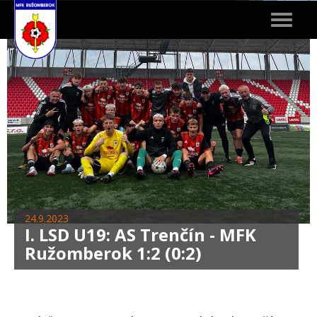
Toggle
navigat
24.9.2023
I. LSD U19: AS Trenčín - MFK
Ružomberok 1:2 (0:2)