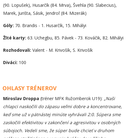
(90. Lopušek), Husarčík (84. Mrva), Švehla (90. Slabecius),
Marek, Jurišta, Sásik, Jendroľ (84. Mizerák)
Góly:
70. Brandis - 1. Husarčík, 15. Mihályi
Žlté karty:
63. Uchegbu, 85. Pávek - 73. Kováčik, 82. Mihályi
Rozhodovali:
Valent - M. Krivošík, S. Krivošík
Diváci:
100
OHLASY TRÉNEROV
Miroslav Droppa
(tréner MFK Ružomberok U19):
„Naši
chlapci naskočili do zápasu veľmi dobre a koncentrovane,
keď sme už v pätnástej minúte vyhrávali 2:0. Súpera sme
zaskočili efektivitou v zakončení a agresivitou v osobných
súbojoch. Vedeli sme, že súper bude chcieť v druhom