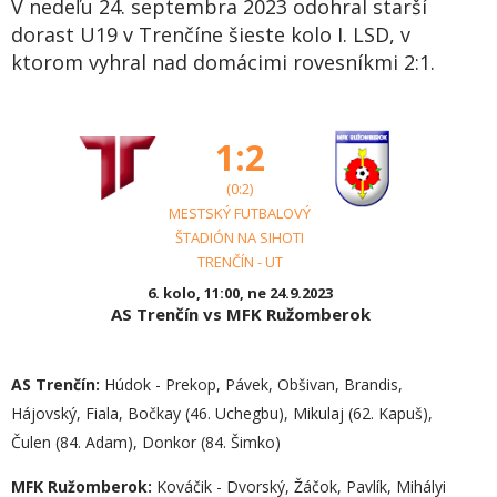
V nedeľu 24. septembra 2023 odohral starší
dorast U19 v Trenčíne šieste kolo I. LSD, v
ktorom vyhral nad domácimi rovesníkmi 2:1.
1:2
(0:2)
MESTSKÝ FUTBALOVÝ
ŠTADIÓN NA SIHOTI
TRENČÍN - UT
6. kolo, 11:00, ne 24.9.2023
AS Trenčín vs MFK Ružomberok
AS Trenčín:
Húdok - Prekop, Pávek, Obšivan, Brandis,
Hájovský, Fiala, Bočkay (46. Uchegbu), Mikulaj (62. Kapuš),
Čulen (84. Adam), Donkor (84. Šimko)
MFK Ružomberok:
Kováčik - Dvorský, Žáčok, Pavlík, Mihályi