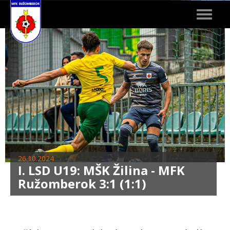
Toggle
navigat
26.10.2024
I. LSD U19: MŠK Žilina - MFK
Ružomberok 3:1 (1:1)