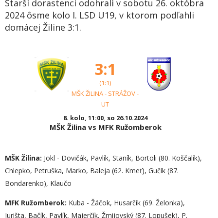
Starší dorastenci odohrali v sobotu 26. októbra
2024 ôsme kolo I. LSD U19, v ktorom podľahli
domácej Žiline 3:1.
3:1
(1:1)
MŠK ŽILINA - STRÁŽOV -
UT
8. kolo, 11:00, so 26.10.2024
MŠK Žilina vs MFK Ružomberok
MŠK Žilina:
Jokl - Dovičák, Pavlík, Staník, Bortoli (80. Koščalík),
Chlepko, Petruška, Marko, Baleja (62. Kmeť), Gučík (87.
Bondarenko), Klaučo
MFK Ružomberok:
Kuba - Žáčok, Husarčík (69. Želonka),
Jurišta, Bačík, Pavlík, Majerčík, Žmijovský (87. Lopušek), P.