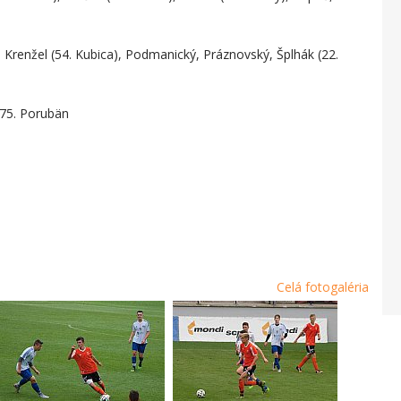
, Krenžel (54. Kubica), Podmanický, Práznovský, Šplhák (22.
, 75. Porubän
Celá fotogaléria