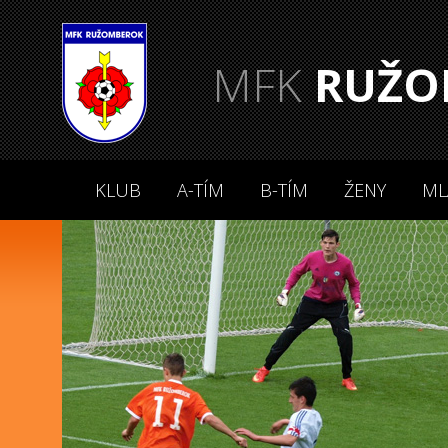
MFK
RUŽO
KLUB
A-TÍM
B-TÍM
ŽENY
ML