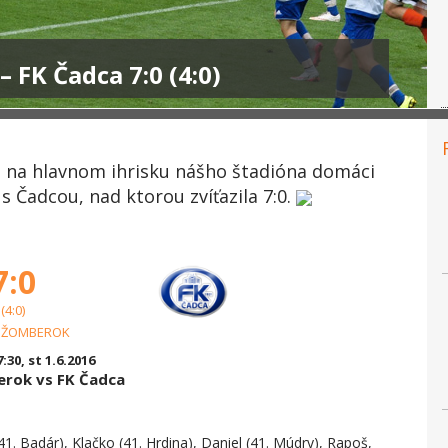
 FK Čadca 7:0 (4:0)
a na hlavnom ihrisku nášho štadióna domáci
s Čadcou, nad ktorou zvíťazila 7:0.
7:0
(4:0)
UŽOMBEROK
7:30, st 1.6.2016
rok vs FK Čadca
41. Badár), Klačko (41. Hrdina), Daniel (41. Múdry), Rapoš,