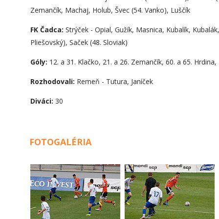
Zemančík, Machaj, Holub, Švec (54. Vanko), Luščík
FK Čadca:
Strýček - Opial, Gužík, Masnica, Kubalík, Kubalák
Pliešovský), Saček (48. Sloviak)
Góly:
12. a 31. Klačko, 21. a 26. Zemančík, 60. a 65. Hrdina
Rozhodovali:
Remeň - Tutura, Janíček
Diváci:
30
FOTOGALÉRIA