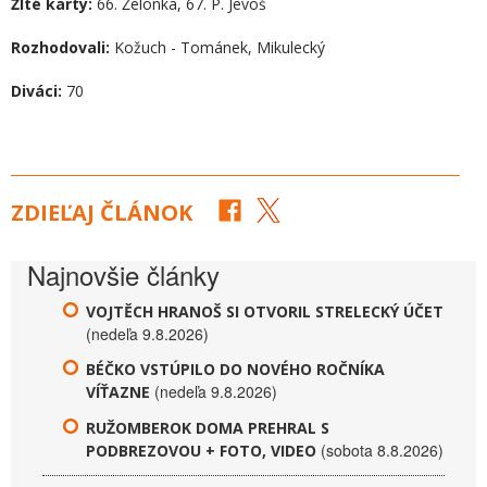
Žlté karty:
66. Želonka, 67. P. Jevoš
Rozhodovali:
Kožuch - Tománek, Mikulecký
Diváci:
70
ZDIEĽAJ ČLÁNOK
Najnovšie články
VOJTĚCH HRANOŠ SI OTVORIL STRELECKÝ ÚČET
(nedeľa 9.8.2026)
BÉČKO VSTÚPILO DO NOVÉHO ROČNÍKA
(nedeľa 9.8.2026)
VÍŤAZNE
RUŽOMBEROK DOMA PREHRAL S
(sobota 8.8.2026)
PODBREZOVOU + FOTO, VIDEO