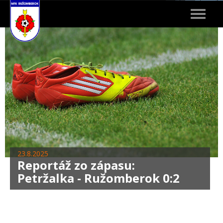
Toggle
navigat
23.8.2025
Reportáž zo zápasu:
Petržalka - Ružomberok 0:2