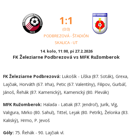
1:1
(0:0)
PODBREZOVÁ - ŠTADIÓN
SKALICA - UT
14. kolo, 11:00, pi 27.2.2026
FK Železiarne Podbrezová vs MFK Ružomberok
FK Železiarne Podbrezová:
Lukošík - Líška (87. Soták), Grexa,
Lajčiak, Horváth (67. Irha), Petic (67. Valentíny), Filipov, Gurbáľ,
Jánoš, Řehák (87. Kamenický), Kamenický (80. Plevák)
MFK Ružomberok:
Halada - Latiak (87. Jendroľ), Jurík, Víg,
Valigura, Mirko (80. Sahul), Tittel, Lejak (80. Petrík), Želonka (83.
Kaliský), Hrmo, P. Jevoš
Góly:
75. Řehák - 90. Lajčiak vl.