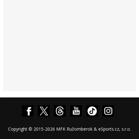
Copyright © 2015-2026 MFK Ružomberok & eSports.cz, s.r.o.