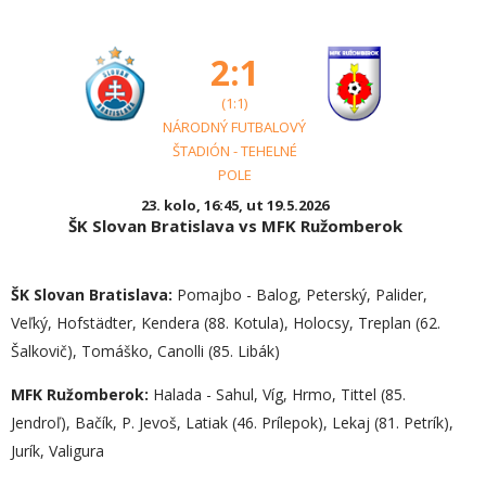
2:1
(1:1)
NÁRODNÝ FUTBALOVÝ
ŠTADIÓN - TEHELNÉ
POLE
23. kolo, 16:45, ut 19.5.2026
ŠK Slovan Bratislava vs MFK Ružomberok
ŠK Slovan Bratislava:
Pomajbo - Balog, Peterský, Palider,
Veľký, Hofstädter, Kendera (88. Kotula), Holocsy, Treplan (62.
Šalkovič), Tomáško, Canolli (85. Libák)
MFK Ružomberok:
Halada - Sahul, Víg, Hrmo, Tittel (85.
Jendroľ), Bačík, P. Jevoš, Latiak (46. Prílepok), Lekaj (81. Petrík),
Jurík, Valigura