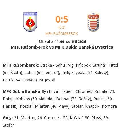
0:5
(0:2)
MFK RUŽOMBEROK
26. kolo, 11:00, so 6.6.2026
MFK Ružomberok vs MFK Dukla Banská Bystrica
MFK Ružomberok:
Straka - Sahul, Víg, Prílepok, Struhár, Tittel
(62. Škuta), Latiak (62. Jendroľ), Jurík, Skypala (54. Kaliský),
Petrík (54. Oravec), M. Jevoš
MFK Dukla Banská Bystrica:
Hauer - Chromek, Kubala (73.
Balaj), Kobzoš (60. Vidhold), Debnár (73. Rečný), Rubint (60.
Hanzlík), Koštiaľ, Mjartan (46. Plavý), Stoľar, Knapčík, Komora
Góly:
21. Mjartan, 26. Chromek, 59. Koštiaľ, 80. Plavý, 89.
Stoľar