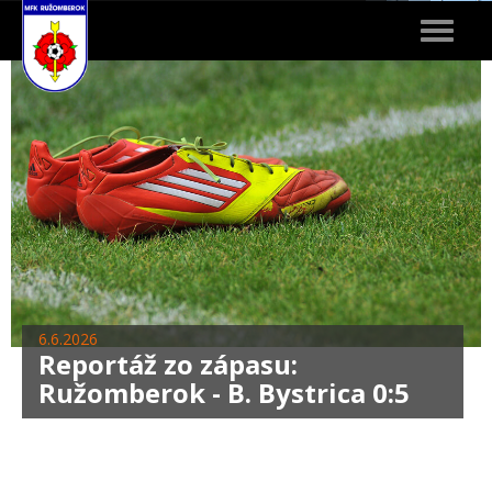
Toggle
navigat
6.6.2026
Reportáž zo zápasu:
Ružomberok - B. Bystrica 0:5