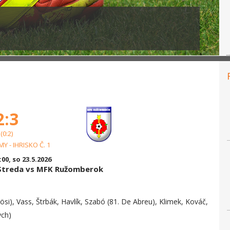
2:3
(0:2)
Y - IHRISKO Č. 1
:00, so 23.5.2026
 Streda vs MFK Ružomberok
si), Vass, Štrbák, Havlík, Szabó (81. De Abreu), Klimek, Kováč,
ych)