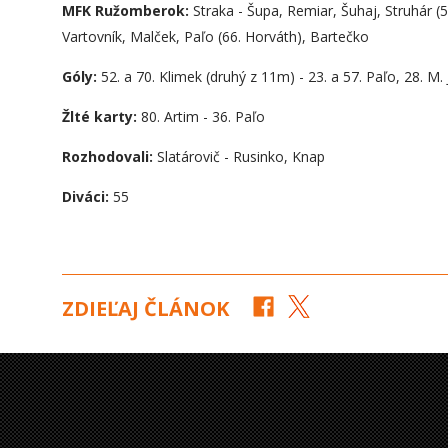
MFK Ružomberok:
Straka - Šupa, Remiar, Šuhaj, Struhár (5
Vartovník, Malček, Paľo (66. Horváth), Bartečko
Góly:
52. a 70. Klimek (druhý z 11m) - 23. a 57. Paľo, 28. M.
Žlté karty:
80. Artim - 36. Paľo
Rozhodovali:
Slatárovič - Rusinko, Knap
Diváci:
55
ZDIEĽAJ ČLÁNOK