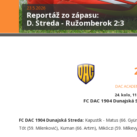
23.5.2026
Reportáž zo zápasu:
D. Streda - Ružomberok 2:3
DAC ACADEM
24. kolo, 11
FC DAC 1904 Dunajská
FC DAC 1904 Dunajská Streda:
Kapustík - Matus (66. Gyürö
Tót (59. Milenković), Kuman (66. Artim), Mikóczi (59. Milkev