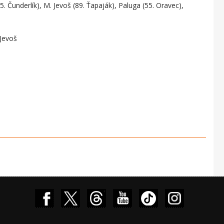
5. Čunderlík), M. Jevoš (89. Ťapaják), Paluga (55. Oravec),
 Jevoš