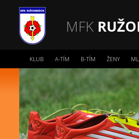
MFK
RUŽO
KLUB
A-TÍM
B-TÍM
ŽENY
ML