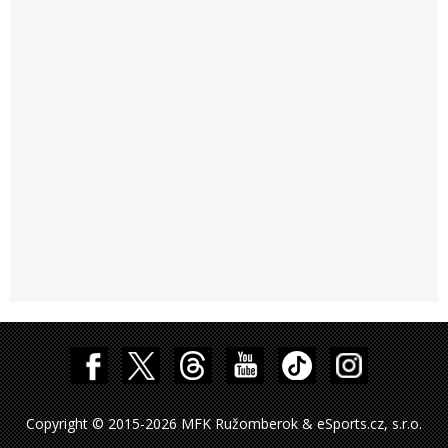
Copyright © 2015-2026 MFK Ružomberok & eSports.cz, s.r.o.