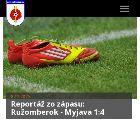
Toggle
navigat
8.11.2025
Reportáž zo zápasu:
Ružomberok - Myjava 1:4