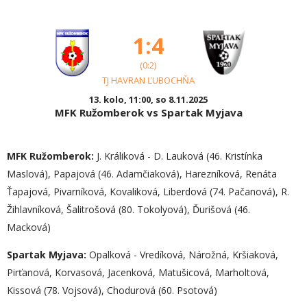
1:4
(0:2)
TJ HAVRAN ĽUBOCHŇA
13. kolo, 11:00, so 8.11.2025
MFK Ružomberok vs Spartak Myjava
MFK Ružomberok:
J. Králiková - D. Lauková (46. Kristínka
Maslová), Papajová (46. Adamčiaková), Harezníková, Renáta
Ťapajová, Pivarníková, Kovaliková, Liberdová (74. Pačanová), R.
Žihlavníková, Šalitrošová (80. Tokolyová), Ďurišová (46.
Macková)
Spartak Myjava:
Opalková - Vredíková, Nárožná, Kršiaková,
Pirťanová, Korvasová, Jacenková, Matušicová, Marholtová,
Kissová (78. Vojsová), Chodurová (60. Psotová)