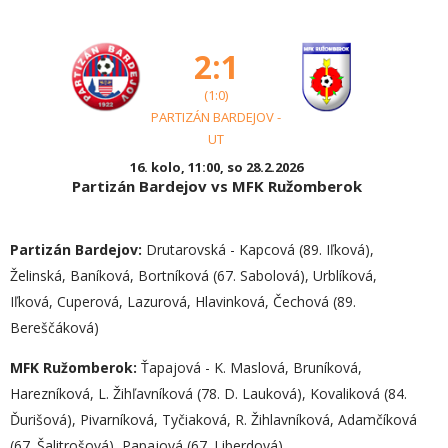
2:1
(1:0)
PARTIZÁN BARDEJOV -
UT
16. kolo, 11:00, so 28.2.2026
Partizán Bardejov vs MFK Ružomberok
Partizán Bardejov:
Drutarovská - Kapcová (89. Iľková),
Želinská, Baníková, Bortníková (67. Sabolová), Urblíková,
Iľková, Cuperová, Lazurová, Hlavinková, Čechová (89.
Bereščáková)
MFK Ružomberok:
Ťapajová - K. Maslová, Bruníková,
Harezníková, L. Žihľavníková (78. D. Lauková), Kovaliková (84.
Ďurišová), Pivarníková, Tyčiaková, R. Žihlavníková, Adamčíková
(67. Šalitrošová), Papajová (67. Liberdová)