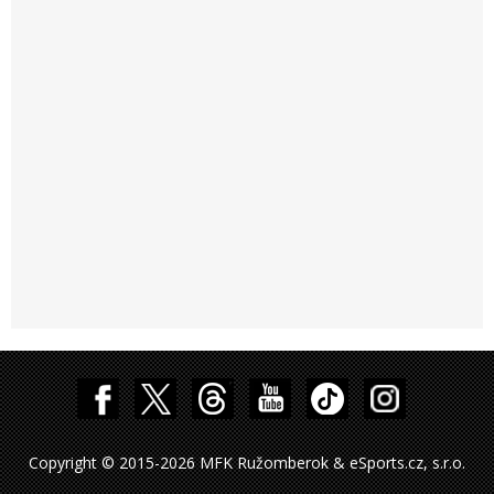
Copyright © 2015-2026 MFK Ružomberok & eSports.cz, s.r.o.