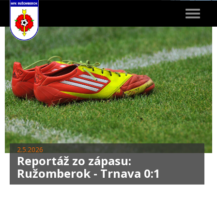
Toggle
navigat
2.5.2026
Reportáž zo zápasu:
Ružomberok - Trnava 0:1