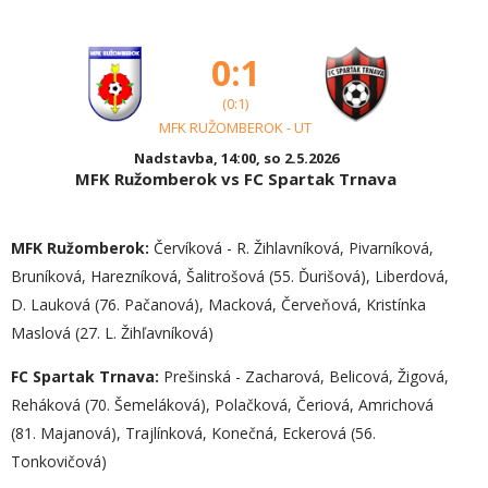
0:1
(0:1)
MFK RUŽOMBEROK - UT
Nadstavba, 14:00, so 2.5.2026
MFK Ružomberok vs FC Spartak Trnava
MFK Ružomberok:
Červíková - R. Žihlavníková, Pivarníková,
Bruníková, Harezníková, Šalitrošová (55. Ďurišová), Liberdová,
D. Lauková (76. Pačanová), Macková, Červeňová, Kristínka
Maslová (27. L. Žihľavníková)
FC Spartak Trnava:
Prešinská - Zacharová, Belicová, Žigová,
Reháková (70. Šemeláková), Polačková, Čeriová, Amrichová
(81. Majanová), Trajlínková, Konečná, Eckerová (56.
Tonkovičová)