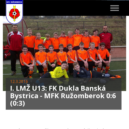
Toggle
navigat
12.3.2016
I. LMŽ U13: FK Dukla Banská
Bystrica - MFK Ružomberok 0:6
(0:3)