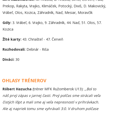
Prekop, Rakyta, Vrajko, Klimáček, Potocký, Diviš, D. Makovický,
Vrábeľ, Olos, Kozica, Záhradník, Naď, Mesiar, Moravčík
Góly:
3. Vrábeľ, 6. Vrajko, 9. Záhradník, 44. Naď, 51. Olos, 57.
Kozica
Žlté karty:
43. Chriašteľ - 47. Červeň
Rozhodovali:
Debnár - Riša
Diváci:
30
OHLASY TRÉNEROV
Róbert Hazucha
(tréner MFK Ružomberok U13):
,,Bol to
náš prvý zápas v jarnej časti. Prvý polčas sme strácali veľa
čistých lôpt a mali sme aj veľa nepresností v prihrávkach.
Ale aj napriek tomu sme vyhrávali 3:0. V druhom polčase