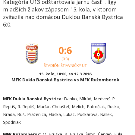
Kategória U13 odštartovala jarnú časť I. ligy
mladších žiakov zápasom 15. kola, v ktorom
zvíťazila nad domácou Duklou Banská Bystrica
6:0.
0:6
(0:3)
ŠTADIÓN ŠTIAVNIČKY UT
15. kolo, 10:00, so 12.3.2016
MFK Dukla Banská Bystrica vs MFK Ružomberok
MFK Dukla Banská Bystrica:
Danko, Milrád, Medveď, P.
Reptiš, R. Reptiš, Maďar, Chriašteľ, Melich, Patrnčiak, Rusko,
Brada, Búš, Praženica, Flaška, Lukáč, Puškárová, Bállek,
Spodniak
MFK Ružomberok:
M. Hruška, B. Hruška, Šimo, Červeň, Fula,