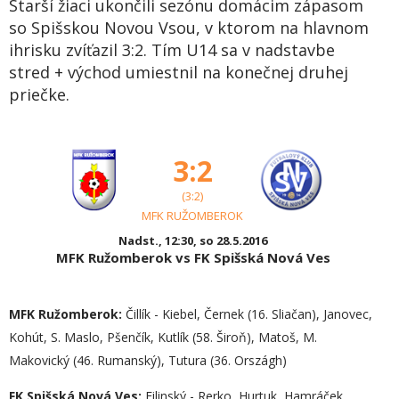
Starší žiaci ukončili sezónu domácim zápasom
so Spišskou Novou Vsou, v ktorom na hlavnom
ihrisku zvíťazil 3:2. Tím U14 sa v nadstavbe
stred + východ umiestnil na konečnej druhej
priečke.
3:2
(3:2)
MFK RUŽOMBEROK
Nadst., 12:30, so 28.5.2016
MFK Ružomberok vs FK Spišská Nová Ves
MFK Ružomberok:
Čillík - Kiebel, Černek (16. Sliačan), Janovec,
Kohút, S. Maslo, Pšenčík, Kutlík (58. Široň), Matoš, M.
Makovický (46. Rumanský), Tutura (36. Országh)
FK Spišská Nová Ves:
Filinský - Rerko, Hurtuk, Hamráček,