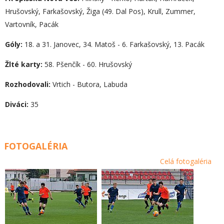
Hrušovský, Farkašovský, Žiga (49. Dal Pos), Krull, Zummer,
Vartovník, Pacák
Góly:
18. a 31. Janovec, 34. Matoš - 6. Farkašovský, 13. Pacák
Žlté karty:
58. Pšenčík - 60. Hrušovský
Rozhodovali:
Vrtich - Butora, Labuda
Diváci:
35
FOTOGALÉRIA
Celá fotogaléria