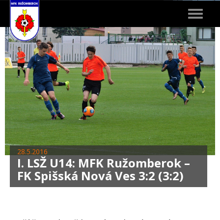
Toggle
navigat
28.5.2016
I. LSŽ U14: MFK Ružomberok –
FK Spišská Nová Ves 3:2 (3:2)