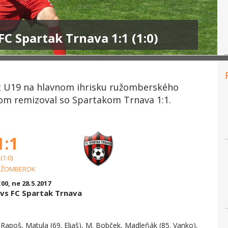
C Spartak Trnava 1:1 (1:0)
ast U19 na hlavnom ihrisku ružomberského
orom remizoval so Spartakom Trnava 1:1.
1:1
(1:0)
UŽOMBEROK
:00, ne 28.5.2017
vs FC Spartak Trnava
Rapoš, Matula (69. Eliaš), M. Bobček, Madleňák (85. Vanko),