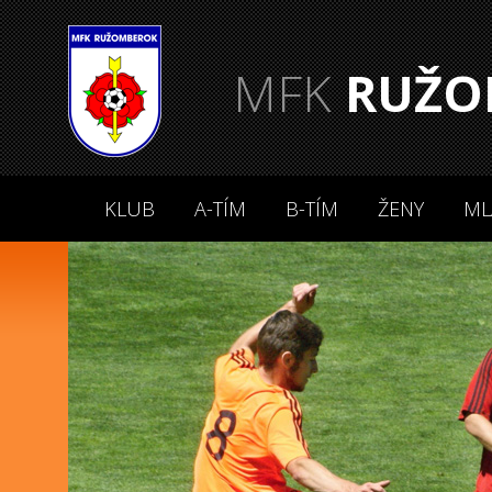
MFK
RUŽO
KLUB
A-TÍM
B-TÍM
ŽENY
ML