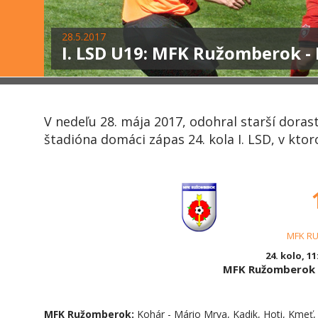
28.5.2017
I. LSD U19: MFK Ružomberok - F
V nedeľu 28. mája 2017, odohral starší dor
štadióna domáci zápas 24. kola I. LSD, v kt
MFK R
24. kolo, 11
MFK Ružomberok 
MFK Ružomberok:
Kohár - Mário Mrva, Kadik, Hoti, Kmeť, 