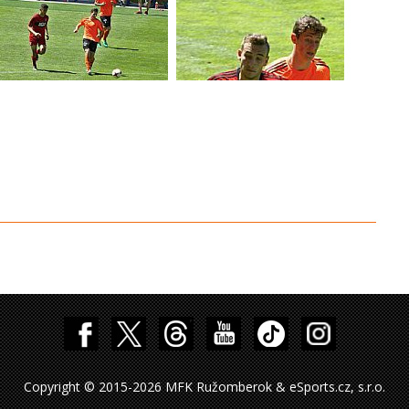
Copyright © 2015-2026 MFK Ružomberok & eSports.cz, s.r.o.